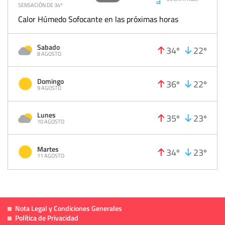
SENSACIÓN DE 34º
Calor Húmedo Sofocante en las próximas horas
Sabado
34º
22º
8 AGOSTO
Domingo
36º
22º
9 AGOSTO
Lunes
35º
23º
10 AGOSTO
Martes
34º
23º
11 AGOSTO
Nota Legal y Condiciones Generales
Política de Privacidad