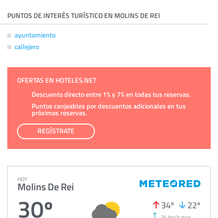
PUNTOS DE INTERÉS TURÍSTICO EN MOLINS DE REI
ayuntamiento
callejero
OFERTAS EN HOTELES.NET
Descuento directo entre 1% y 7% en todas tus reservas.
Puntos canjeables por descuentos adicionales en tus
próximas reservas.
REGÍSTRATE
HOY
Molins De Rei
30º
34º
22º
34 km/h max.