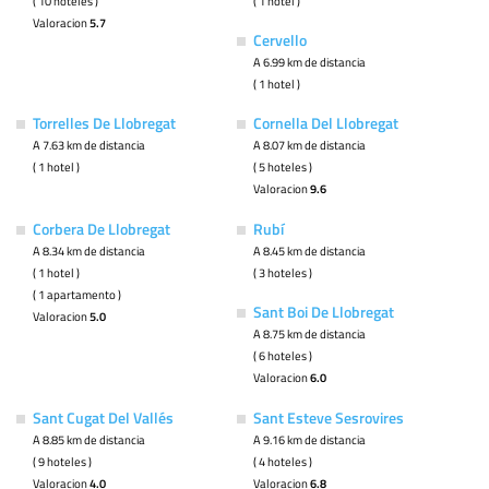
( 10 hoteles )
( 1 hotel )
Valoracion
5.7
Cervello
A 6.99 km de distancia
( 1 hotel )
Torrelles De Llobregat
Cornella Del Llobregat
A 7.63 km de distancia
A 8.07 km de distancia
( 1 hotel )
( 5 hoteles )
Valoracion
9.6
Corbera De Llobregat
Rubí
A 8.34 km de distancia
A 8.45 km de distancia
( 1 hotel )
( 3 hoteles )
( 1 apartamento )
Sant Boi De Llobregat
Valoracion
5.0
A 8.75 km de distancia
( 6 hoteles )
Valoracion
6.0
Sant Cugat Del Vallés
Sant Esteve Sesrovires
A 8.85 km de distancia
A 9.16 km de distancia
( 9 hoteles )
( 4 hoteles )
Valoracion
4.0
Valoracion
6.8