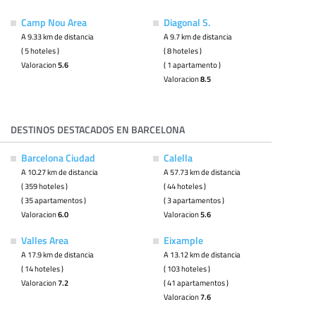
Camp Nou Area
Diagonal S.
A 9.33 km de distancia
A 9.7 km de distancia
( 5 hoteles )
( 8 hoteles )
Valoracion
5.6
( 1 apartamento )
Valoracion
8.5
DESTINOS DESTACADOS EN BARCELONA
Barcelona Ciudad
Calella
A 10.27 km de distancia
A 57.73 km de distancia
( 359 hoteles )
( 44 hoteles )
( 35 apartamentos )
( 3 apartamentos )
Valoracion
6.0
Valoracion
5.6
Valles Area
Eixample
A 17.9 km de distancia
A 13.12 km de distancia
( 14 hoteles )
( 103 hoteles )
Valoracion
7.2
( 41 apartamentos )
Valoracion
7.6