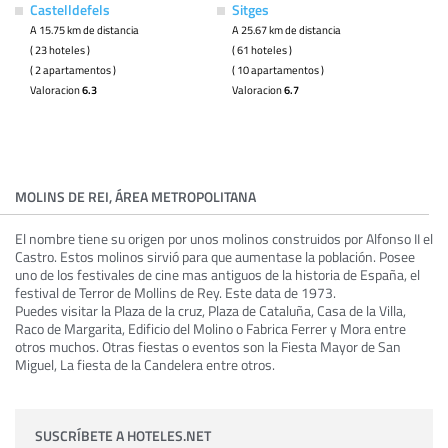
Castelldefels
Sitges
A 15.75 km de distancia
A 25.67 km de distancia
( 23 hoteles )
( 61 hoteles )
( 2 apartamentos )
( 10 apartamentos )
Valoracion
6.3
Valoracion
6.7
MOLINS DE REI, ÁREA METROPOLITANA
El nombre tiene su origen por unos molinos construidos por Alfonso II el
Castro. Estos molinos sirvió para que aumentase la población. Posee
uno de los festivales de cine mas antiguos de la historia de España, el
festival de Terror de Mollins de Rey. Este data de 1973.
Puedes visitar la Plaza de la cruz, Plaza de Cataluña, Casa de la Villa,
Raco de Margarita, Edificio del Molino o Fabrica Ferrer y Mora entre
otros muchos. Otras fiestas o eventos son la Fiesta Mayor de San
Miguel, La fiesta de la Candelera entre otros.
SUSCRÍBETE A HOTELES.NET