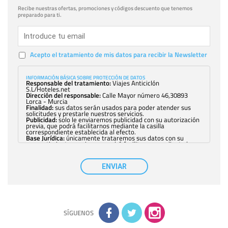
Recibe nuestras ofertas, promociones y códigos descuento que tenemos
preparado para ti.
Acepto el tratamiento de mis datos para recibir la Newsletter
INFORMACIÓN BÁSICA SOBRE PROTECCIÓN DE DATOS
Responsable del tratamiento:
Viajes Anticiclón
S.L/Hoteles.net
Dirección del responsable:
Calle Mayor número 46,30893
Lorca - Murcia
Finalidad:
sus datos serán usados para poder atender sus
solicitudes y prestarle nuestros servicios.
Publicidad:
solo le enviaremos publicidad con su autorización
previa, que podrá facilitarnos mediante la casilla
correspondiente establecida al efecto.
Base Jurídica:
únicamente trataremos sus datos con su
consentimiento previo, que podrá facilitarnos mediante la
casilla correspondiente establecida al efecto.
Destinatarios:
con carácter general, sólo el personal de
nuestra entidad que esté debidamente autorizado podrá
ENVIAR
tener conocimiento de la información que le pedimos. No se
comunicarán datos a terceros.
Derechos:
tiene derecho a saber qué información tenemos
sobre usted, corregirla y eliminarla, tal y como se explica en
la información adicional disponible en nuestra página web.
Información complementaria:
Puede consultar la información
adicional y detallada sobre cómo tratamos sus datos en la
política de privacidad
SÍGUENOS