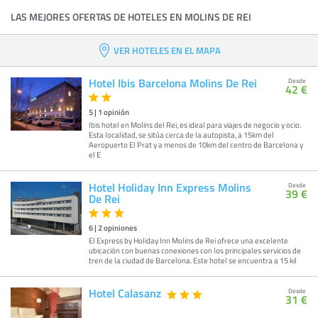
LAS MEJORES OFERTAS DE HOTELES EN MOLINS DE REI
VER HOTELES EN EL MAPA
Hotel Ibis Barcelona Molins De Rei
Desde
42 €
5
|
1
opinión
Ibis hotel en Molins del Rei, es ideal para viajes de negocio y ocio.
Esta localidad, se sitúa cerca de la autopista, a 15km del
Aeropuerto El Prat y a menos de 10km del centro de Barcelona y
el E
Hotel Holiday Inn Express Molins
Desde
39 €
De Rei
6
|
2
opiniones
El Express by Holiday Inn Molins de Rei ofrece una excelente
ubicación con buenas conexiones con los principales servicios de
tren de la ciudad de Barcelona. Este hotel se encuentra a 15 kil
Hotel Calasanz
Desde
31 €