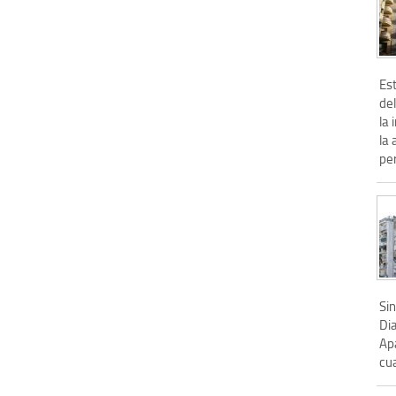
Es
del
la
la
pe
Si
Dia
Ap
cua