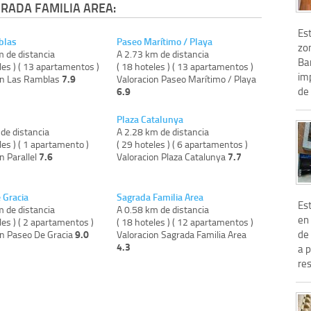
RADA FAMILIA AREA:
Es
blas
Paseo Marítimo / Playa
zon
m de distancia
A 2.73 km de distancia
Bar
les ) ( 13 apartamentos )
( 18 hoteles ) ( 13 apartamentos )
im
7.9
on Las Ramblas
Valoracion Paseo Marítimo / Playa
de 
6.9
Plaza Catalunya
de distancia
A 2.28 km de distancia
les ) ( 1 apartamento )
( 29 hoteles ) ( 6 apartamentos )
7.6
7.7
n Parallel
Valoracion Plaza Catalunya
 Gracia
Sagrada Familia Area
Es
m de distancia
A 0.58 km de distancia
en
les ) ( 2 apartamentos )
( 18 hoteles ) ( 12 apartamentos )
de 
9.0
on Paseo De Gracia
Valoracion Sagrada Familia Area
4.3
a 
res