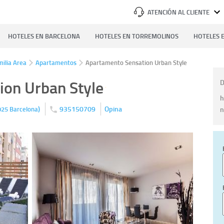
ATENCIÓN AL CLIENTE
HOTELES EN BARCELONA
HOTELES EN TORREMOLINOS
HOTELES E
ilia Area
Apartamentos
Apartamento Sensation Urban Style
ion Urban Style
D
h
)
935150709
Opina
n
025
Barcelona