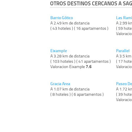
OTROS DESTINOS CERCANOS A SAG
Barrio Gótico
Las Ram
A 2.49 km de distancia
A 2.99 k
( 43 hoteles ) ( 16 apartamentos )
( 59 hote
Valoraci
Eixample
Parallel
A 3.28 km de distancia
A 3.5 km 
( 103 hoteles ) ( 41 apartamentos )
( 17 hote
7.6
Valoracion Eixample
Valoracio
Gracia Area
Paseo De
A 1.07 km de distancia
A 1.72 k
( 8 hoteles ) ( 6 apartamentos )
( 39 hote
Valoraci