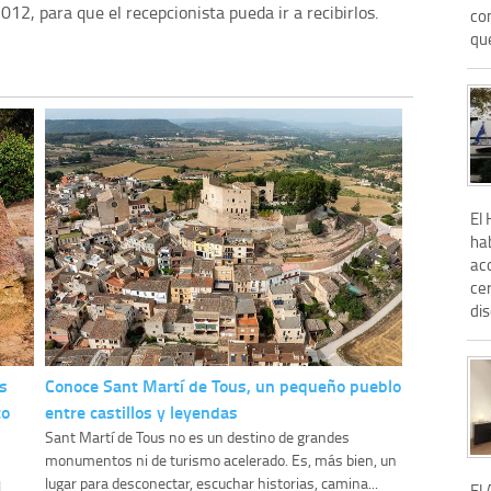
2, para que el recepcionista pueda ir a recibirlos.
co
qu
El 
hab
ac
ce
dis
s
Conoce Sant Martí de Tous, un pequeño pueblo
to
entre castillos y leyendas
Sant Martí de Tous no es un destino de grandes
monumentos ni de turismo acelerado. Es, más bien, un
lugar para desconectar, escuchar historias, camina...
l
El