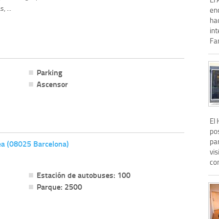
, ...
en
ha
in
Fam
Parking
Ascensor
El
pos
pa
ea (08025 Barcelona)
vis
con
Estación de autobuses: 100
Parque: 2500