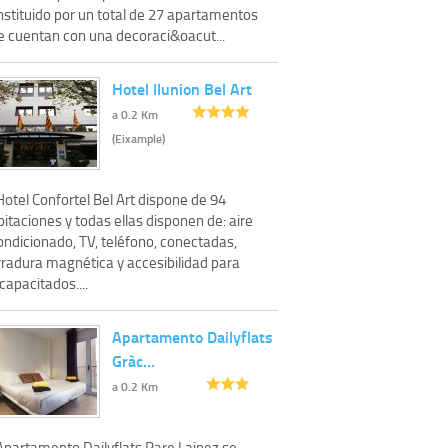
nstituido por un total de 27 apartamentos
e cuentan con una decoraci&oacut...
Hotel Ilunion Bel Art
a 0.2 Km
(Eixample)
Hotel Confortel Bel Art dispone de 94
itaciones y todas ellas disponen de: aire
ondicionado, TV, teléfono, conectadas,
rradura magnética y accesibilidad para
capacitados....
Apartamento Dailyflats
Gràc…
a 0.2 Km
 Apartamento Dailyflats Pare Lainez se