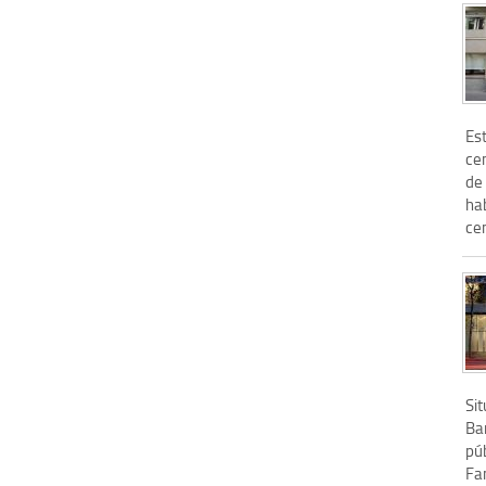
Est
ce
de 
ha
cen
Si
Bar
púb
Fa