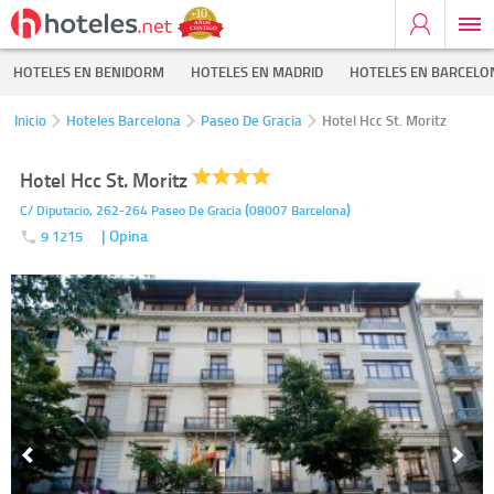
HOTELES EN BENIDORM
HOTELES EN MADRID
HOTELES EN BARCELO
Inicio
Hoteles Barcelona
Paseo De Gracia
Hotel Hcc St. Moritz
Hotel Hcc St. Moritz
(
)
C/ Diputacio, 262-264
Paseo De Gracia
08007
Barcelona
| Opina
9 1215