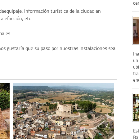
cer
rdaequipaje, información turística de la ciudad en
alefacción, etc.
ales.
nos gustaría que su paso por nuestras instalaciones sea
In
un 
ub
tra
enc
Est
Bar