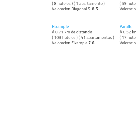
( 8 hoteles ) ( 1 apartamento )
( 59 hote
8.5
Valoracion Diagonal S.
Valoraci
Eixample
Parallel
A 0.71 km de distancia
A 0.52 k
( 103 hoteles ) ( 41 apartamentos )
( 17 hote
7.6
Valoracion Eixample
Valoracio