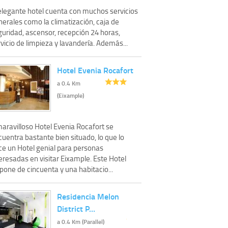
 elegante hotel cuenta con muchos servicios
erales como la climatización, caja de
guridad, ascensor, recepción 24 horas,
vicio de limpieza y lavandería. Además...
Hotel Evenia Rocafort
a 0.4 Km
(Eixample)
maravilloso Hotel Evenia Rocafort se
uentra bastante bien situado, lo que lo
ce un Hotel genial para personas
eresadas en visitar Eixample. Este Hotel
pone de cincuenta y una habitacio...
Residencia Melon
District P…
a 0.4 Km (Parallel)