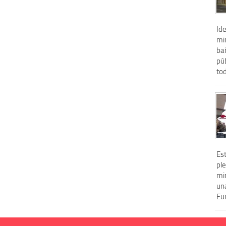
Ide
mi
ba
púb
tod
Es
ple
mi
un
Eur