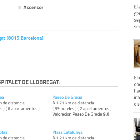
Ascensor
El
gen
se
ser
gat (8015 Barcelona)
El
PITALET DE LLOBREGAT:
enc
ha
rea
Paseo De Gracia
int
m de distancia
A 1.71 km de distancia
dis
es ) ( 6 apartamentos )
( 39 hoteles ) ( 2 apartamentos )
9.0
Valoracion Paseo De Gracia
blas
Plaza Catalunya
m de distancia
A 1.21 km de distancia