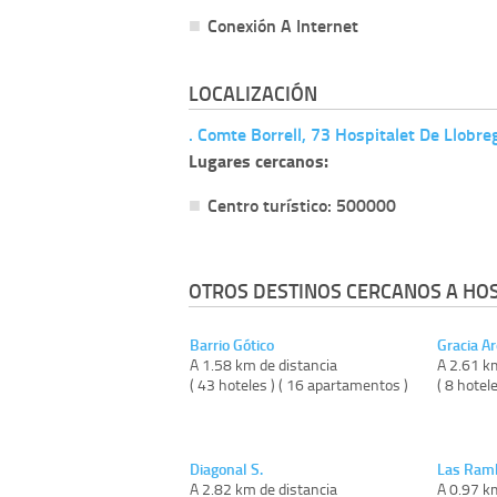
Conexión A Internet
LOCALIZACIÓN
. Comte Borrell, 73 Hospitalet De Llobre
Lugares cercanos:
Centro turístico: 500000
OTROS DESTINOS CERCANOS A HOS
Barrio Gótico
Gracia A
A 1.58 km de distancia
A 2.61 k
( 43 hoteles ) ( 16 apartamentos )
( 8 hotel
Diagonal S.
Las Ram
A 2.82 km de distancia
A 0.97 k