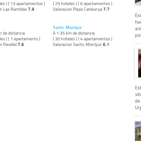
les ) ( 13 apartamentos )
( 29 hoteles ) ( 6 apartamentos )
7.9
7.7
on Las Ramblas
Valoracion Plaza Catalunya
Ex
hu
Sants-Montjuic
an
m de distancia
A 1.35 km de distancia
pos
les ) ( 1 apartamento )
( 30 hoteles ) ( 4 apartamentos )
7.6
6.1
n Parallel
Valoracion Sants-Montjuic
Es
sit
de
Urg