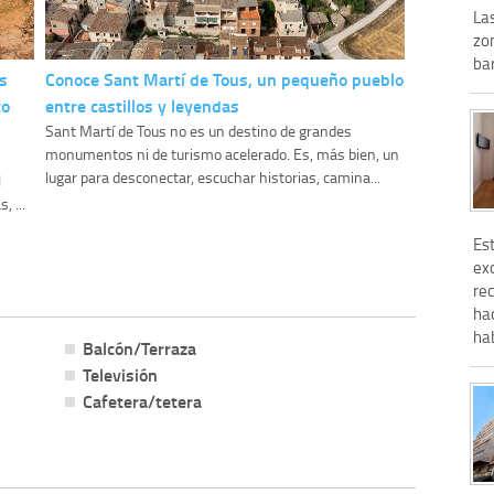
La
zo
bar
s
Conoce Sant Martí de Tous, un pequeño pueblo
to
entre castillos y leyendas
Sant Martí de Tous no es un destino de grandes
monumentos ni de turismo acelerado. Es, más bien, un
lugar para desconectar, escuchar historias, camina...
l
, ...
Es
ex
re
ha
hab
Balcón/Terraza
Televisión
Cafetera/tetera