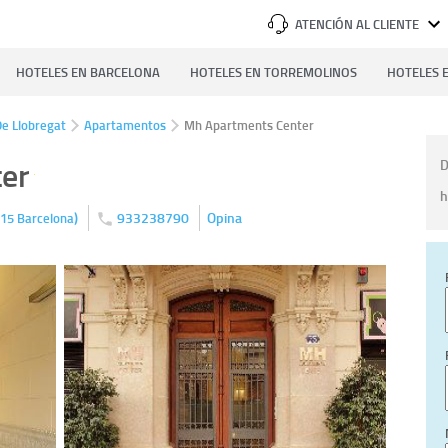
ATENCIÓN AL CLIENTE
HOTELES EN BARCELONA
HOTELES EN TORREMOLINOS
HOTELES E
De Llobregat
Apartamentos
Mh Apartments Center
er
D
h
)
933238790
Opina
15
Barcelona