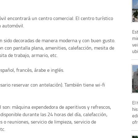
il encontrará un centro comercial. El centro turístico
n automóvil.
Es
min
an sido decoradas de manera moderna y con buen gusto.
vei
ión con pantalla plana, amenities, calefacción, mesita de
ub
ita de trabajo, armario, etc.
spañol, francés, árabe e inglés.
esario reservar con antelación). También tiene wi-fi
El 
el son: máquina expendedora de aperitivos y refrescos,
his
disponible durante las 24 horas del día, calefacción,
edi
 o reuniones, servicio de limpieza, servicio de
ofr
tc.