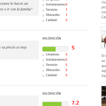
ciu
aciones lo hacen un
Instalaciones:
5
pro
Servicio:
7
se o ir con la familia"
co
Ubicación:
1
Cat
Calidad:
5
VALORACIÓN
5
y su precio es muy
Limpieza:
5
El
Instalaciones:
5
se
Servicio:
5
que
Ubicación:
5
aq
Calidad:
5
Val
VALORACIÓN
7.2