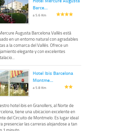
Hotel Mercure Augusta
Barce…
a 5.6 Km
 Mercure Augusta Barcelona Vallès está
tuado en un entorno natural con agradables
tas a la comarca del Vallés. Ofrece un
ojamiento elegante y con excelentes
talacio...
Hotel Ibis Barcelona
Montme…
a 5.8 Km
stro hotel ibis en Granollers, al Norte de
rcelona, tiene una ubicacion excelente en
nte del Circuito de Montmelo. Es lugar ideal
a presenciar las carreras alojandose a tan
o 1 minuto...