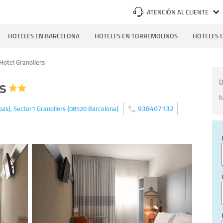
ATENCIÓN AL CLIENTE
HOTELES EN BARCELONA
HOTELES EN TORREMOLINOS
HOTELES E
otel Granollers
s
D
h
(
)
938407132
bas), Sector1
Granollers
08520
Barcelona