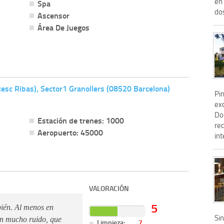
en 
Spa
dos
Ascensor
Área De Juegos
ncesc Ribas), Sector1 Granollers (08520 Barcelona)
Pi
ex
Do
Estación de trenes: 1000
re
Aeropuerto: 45000
int
VALORACIÓN
5
bién. Al menos en
Sin
en mucho ruido, que
Limpieza:
7