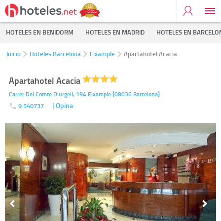
HOTELES EN BENIDORM
HOTELES EN MADRID
HOTELES EN BARCELO
Inicio
Hoteles Barcelona
Eixample
Apartahotel Acacia
Apartahotel Acacia
(
)
Carrer Del Comte D'urgell, 194
Eixample
08036
Barcelona
| Opina
9 540737