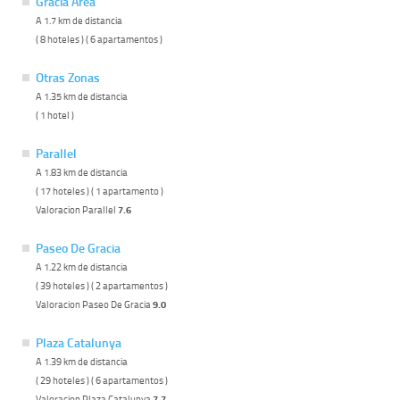
Gracia Area
A 1.7 km de distancia
( 8 hoteles ) ( 6 apartamentos )
Otras Zonas
A 1.35 km de distancia
( 1 hotel )
Parallel
A 1.83 km de distancia
( 17 hoteles ) ( 1 apartamento )
Valoracion Parallel
7.6
Paseo De Gracia
A 1.22 km de distancia
( 39 hoteles ) ( 2 apartamentos )
Valoracion Paseo De Gracia
9.0
Plaza Catalunya
A 1.39 km de distancia
( 29 hoteles ) ( 6 apartamentos )
Valoracion Plaza Catalunya
7.7