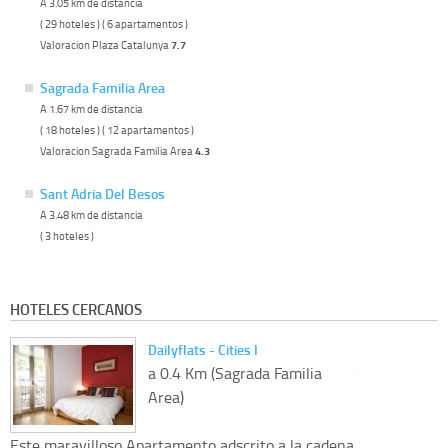
A 3.05 km de distancia
( 29 hoteles ) ( 6 apartamentos )
Valoracion Plaza Catalunya
7.7
Sagrada Familia Area
A 1.67 km de distancia
( 18 hoteles ) ( 12 apartamentos )
Valoracion Sagrada Familia Area
4.3
Sant Adria Del Besos
A 3.48 km de distancia
( 3 hoteles )
HOTELES CERCANOS
Dailyflats - Cities I
a 0.4 Km (Sagrada Familia
Area)
Este maravilloso Apartamento adscrito a la cadena