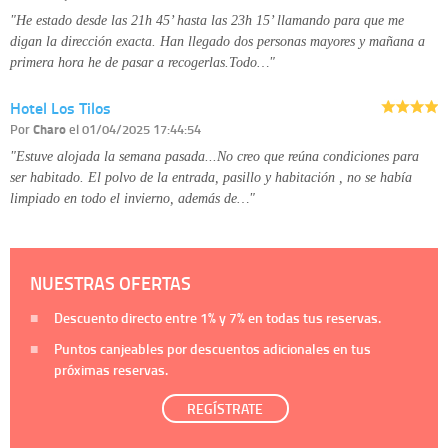
"He estado desde las 21h 45’ hasta las 23h 15’ llamando para que me
digan la dirección exacta. Han llegado dos personas mayores y mañana a
primera hora he de pasar a recogerlas.Todo…"
Hotel Los Tilos
Por
Charo
el 01/04/2025 17:44:54
"Estuve alojada la semana pasada...No creo que reúna condiciones para
ser habitado. El polvo de la entrada, pasillo y habitación , no se había
limpiado en todo el invierno, además de…"
NUESTRAS OFERTAS
Descuento directo entre
1%
y
7%
en todas tus reservas.
Puntos canjeables por descuentos adicionales en tus
próximas reservas.
REGÍSTRATE