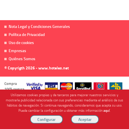
Nota Legal y Condiciones Generales
Política de Privacidad
Uso de cookies
Empresas
Quiénes Somos
© Copyrigth 2026 - www.hoteles.net
Compra
100% segura
Utilizamos cookies propias y de terceros para mejorar nuestros servicios y
mostrarle publicidad relacionada con sus preferencias mediante el análisis de sus
hábitos de navegación. Si continua navegando, consideramos que acepta su uso.
Puede cambiar la configuración u obtener más información
aquí
.
Cofinanciado por