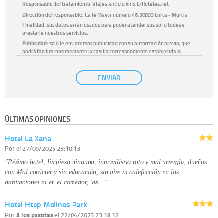
Responsable del tratamiento:
Viajes Anticiclón S.L/Hoteles.net
Dirección del responsable:
Calle Mayor número 46,30893 Lorca - Murcia
Finalidad:
sus datos serán usados para poder atender sus solicitudes y
prestarle nuestros servicios.
Publicidad:
solo le enviaremos publicidad con su autorización previa, que
podrá facilitarnos mediante la casilla correspondiente establecida al
efecto.
Base Jurídica:
únicamente trataremos sus datos con su consentimiento
ENVIAR
previo, que podrá facilitarnos mediante la casilla correspondiente
establecida al efecto.
Destinatarios:
con carácter general, sólo el personal de nuestra entidad
que esté debidamente autorizado podrá tener conocimiento de la
información que le pedimos. No se comunicarán datos a terceros.
ÚLTIMAS OPINIONES
Derechos:
tiene derecho a saber qué información tenemos sobre usted,
corregirla y eliminarla, tal y como se explica en la información adicional
Hotel La Xana
disponible en nuestra página web.
Información complementaria:
Puede consultar la información adicional y
Por
el 27/09/2025 23:10:13
detallada sobre cómo tratamos sus datos en la
política de privacidad
"Pésimo hotel, limpieza ninguna, inmovilisrio roto y mal arrerglo, dueñas
con Mal carácter y sin educación, sin aire ni calefacción en las
habitaciones ni en el comedor, las…"
Hotel Htop Molinos Park
Por
A los pasotas
el 22/04/2025 23:18:12