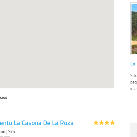
La 
Sit
peq
inc
cios
nto La Casona De La Roza
ndi, S/n