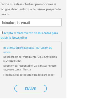
Recibe nuestras ofertas, promociones y
códigos descuento que tenemos preparado
para ti.
Acepto el tratamiento de mis datos para
recibir la Newsletter
INFORMACIÓN BÁSICA SOBRE PROTECCIÓN DE
DATOS
Responsable del tratamiento:
Viajes Anticiclón
S.L/Hoteles.net
Dirección del responsable:
Calle Mayor número
46,30893 Lorca - Murcia
Finalidad:
sus datos serán usados para poder
atender sus solicitudes y prestarle nuestros
servicios.
Publicidad:
solo le enviaremos publicidad con su
ENVIAR
autorización previa, que podrá facilitarnos
mediante la casilla correspondiente
establecida al efecto.
Base Jurídica:
únicamente trataremos sus datos