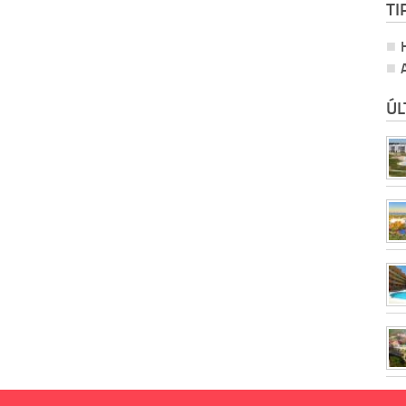
TI
ÚL