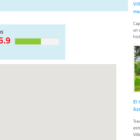
Vil
ma
Cap
un 
OS
hist
5.9
El 
As
Tre
est
Vill