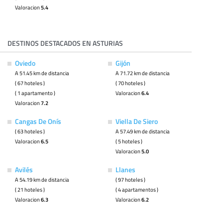
Valoracion
5.4
DESTINOS DESTACADOS EN ASTURIAS
Oviedo
Gijón
A 51.45 km de distancia
A 71.72 km de distancia
( 67 hoteles )
( 70 hoteles )
( 1 apartamento )
Valoracion
6.4
Valoracion
7.2
Cangas De Onís
Viella De Siero
( 63 hoteles )
A 57.49 km de distancia
Valoracion
6.5
( 5 hoteles )
Valoracion
5.0
Avilés
Llanes
A 54.19 km de distancia
( 97 hoteles )
( 21 hoteles )
( 4 apartamentos )
Valoracion
6.3
Valoracion
6.2