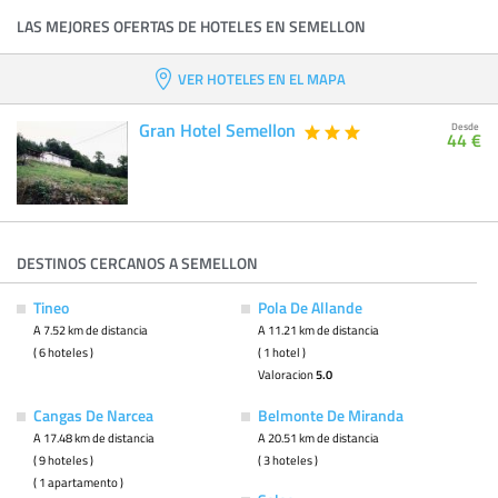
LAS MEJORES OFERTAS DE HOTELES EN SEMELLON
VER HOTELES EN EL MAPA
Gran Hotel Semellon
Desde
44 €
DESTINOS CERCANOS A SEMELLON
Tineo
Pola De Allande
A 7.52 km de distancia
A 11.21 km de distancia
( 6 hoteles )
( 1 hotel )
Valoracion
5.0
Cangas De Narcea
Belmonte De Miranda
A 17.48 km de distancia
A 20.51 km de distancia
( 9 hoteles )
( 3 hoteles )
( 1 apartamento )