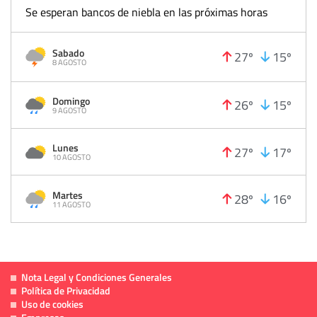
Se esperan bancos de niebla en las próximas horas
Sabado
27º
15º
8 AGOSTO
Domingo
26º
15º
9 AGOSTO
Lunes
27º
17º
10 AGOSTO
Martes
28º
16º
11 AGOSTO
Nota Legal y Condiciones Generales
Política de Privacidad
Uso de cookies