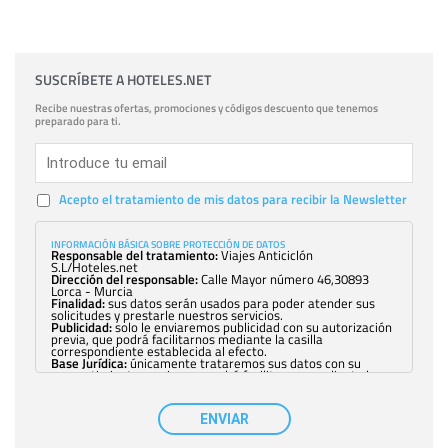
SUSCRÍBETE A HOTELES.NET
Recibe nuestras ofertas, promociones y códigos descuento que tenemos
preparado para ti.
Acepto el tratamiento de mis datos para recibir la Newsletter
INFORMACIÓN BÁSICA SOBRE PROTECCIÓN DE DATOS
Responsable del tratamiento:
Viajes Anticiclón
S.L/Hoteles.net
Dirección del responsable:
Calle Mayor número 46,30893
Lorca - Murcia
Finalidad:
sus datos serán usados para poder atender sus
solicitudes y prestarle nuestros servicios.
Publicidad:
solo le enviaremos publicidad con su autorización
previa, que podrá facilitarnos mediante la casilla
correspondiente establecida al efecto.
Base Jurídica:
únicamente trataremos sus datos con su
consentimiento previo, que podrá facilitarnos mediante la
casilla correspondiente establecida al efecto.
Destinatarios:
con carácter general, sólo el personal de
nuestra entidad que esté debidamente autorizado podrá
ENVIAR
tener conocimiento de la información que le pedimos. No se
comunicarán datos a terceros.
Derechos:
tiene derecho a saber qué información tenemos