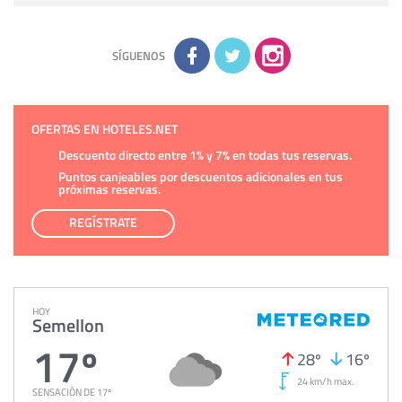
sobre usted, corregirla y eliminarla, tal y como se explica en
la información adicional disponible en nuestra página web.
Información complementaria:
Puede consultar la información
adicional y detallada sobre cómo tratamos sus datos en la
política de privacidad
SÍGUENOS
OFERTAS EN HOTELES.NET
Descuento directo entre 1% y 7% en todas tus reservas.
Puntos canjeables por descuentos adicionales en tus
próximas reservas.
REGÍSTRATE
HOY
Semellon
17º
28º
16º
24 km/h max.
SENSACIÓN DE 17º