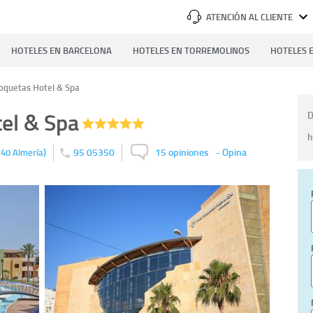
ATENCIÓN AL CLIENTE
HOTELES EN BARCELONA
HOTELES EN TORREMOLINOS
HOTELES E
oquetas Hotel & Spa
el & Spa
D
h
)
95 05350
15 opiniones
-
Opina
740
Almería