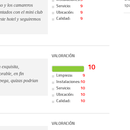
sp
Servicio:
9
so y los camareros
Ubicación:
9
ntados con el mini club
Calidad:
9
ste hotel y seguiremos
VALORACIÓN
10
 exquisita,
orable, en fin
Limpieza:
9
 pega, quizas podrian
Instalaciones:
10
Servicio:
10
Ubicación:
10
Calidad:
10
VALORACIÓN