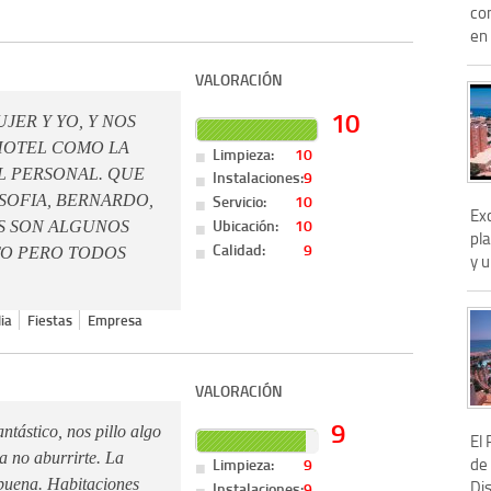
co
en 
VALORACIÓN
10
JER Y YO, Y NOS
HOTEL COMO LA
Limpieza:
10
L PERSONAL. QUE
Instalaciones:
9
Servicio:
10
 SOFIA, BERNARDO,
Exc
Ubicación:
10
TOS SON ALGUNOS
pla
Calidad:
9
O PERO TODOS
y u
ia
Fiestas
Empresa
VALORACIÓN
9
ntástico, nos pillo algo
El 
a no aburrirte. La
de
Limpieza:
9
 buena. Habitaciones
Di
Instalaciones:
9