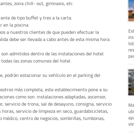
ntes, zona chill- out, gimnasio, etc.
nte de tipo buffet y tres a la carta.
 en la piscina.
Es
mos a nuestros clientes de que pueden efectuar la
ins
salida debe ser llevada a cabo antes de esta misma hora.
to
res
on admitidos dentro de las instalaciones del hotel.
pe
n todas las zonas comunes del hotel.
e, podrán estacionar su vehículo en el parking del
nosotros más completa, este establecimiento pone a su
taciones como son: instalaciones adaptadas, ascensor,
, servicio de trona, sal de desayuno, consigna, servicio
Ma
 horas, servicio de limpieza en seco, guardabicicletas,
ub
ap
io médico, centro de negocios, sombrillas, tumbonas,
vis