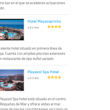
mo bar en el que se ecelebran actuaciones
dir...
Hotel Playacapricho
a 0.4 Km
elente hotel situado en primera línea de
ya. Cuenta con amplias piscinas exteriores
n restaurante de tipo bufet variado.
Playasol Spa Hotel
a 0.5 Km
Playasol Spa hotel está situado en el centro
 Roquetas de Mar y ofrece vistas al mar.
spone de piscina con toboganes así como un