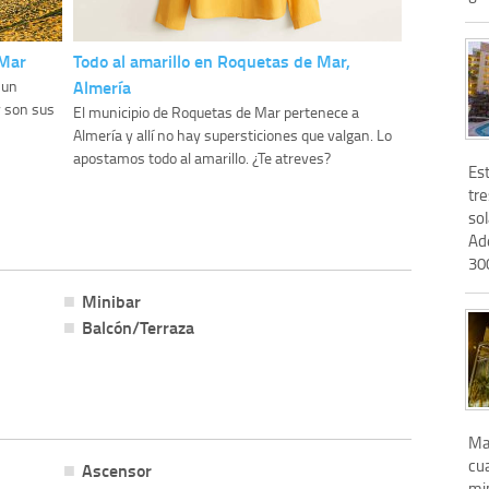
 Mar
Todo al amarillo en Roquetas de Mar,
Almería
 un
y son sus
El municipio de Roquetas de Mar pertenece a
Almería y allí no hay supersticiones que valgan. Lo
apostamos todo al amarillo. ¿Te atreves?
Es
tre
sol
Ad
30
Minibar
Balcón/Terraza
Ma
cua
Ascensor
min