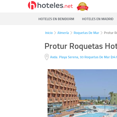
HOTELES EN BENIDORM
HOTELES EN MADRID
Inicio
Almería
Roquetas De Mar
Protur R
Protur Roquetas Hot
(
Avda. Playa Serena, 93
Roquetas De Mar
04