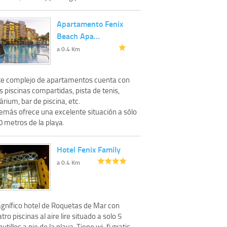
Apartamento Fenix
Beach Apa…
a 0.4 Km
te complejo de apartamentos cuenta con
s piscinas compartidas, pista de tenis,
árium, bar de piscina, etc.
emás ofrece una excelente situación a sólo
0 metros de la playa.
Hotel Fenix Family
a 0.4 Km
gnífico hotel de Roquetas de Mar con
tro piscinas al aire lire situado a solo 5
utillos a pie de la playa. Tiene wi-fi gratis,