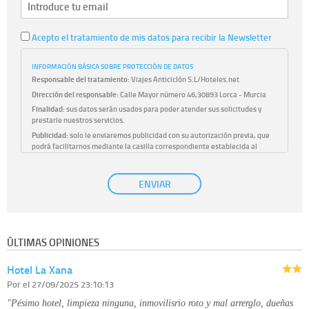
Acepto el tratamiento de mis datos para recibir la Newsletter
INFORMACIÓN BÁSICA SOBRE PROTECCIÓN DE DATOS
Responsable del tratamiento:
Viajes Anticiclón S.L/Hoteles.net
Dirección del responsable:
Calle Mayor número 46,30893 Lorca - Murcia
Finalidad:
sus datos serán usados para poder atender sus solicitudes y
prestarle nuestros servicios.
Publicidad:
solo le enviaremos publicidad con su autorización previa, que
podrá facilitarnos mediante la casilla correspondiente establecida al
efecto.
Base Jurídica:
únicamente trataremos sus datos con su consentimiento
ENVIAR
previo, que podrá facilitarnos mediante la casilla correspondiente
establecida al efecto.
Destinatarios:
con carácter general, sólo el personal de nuestra entidad
que esté debidamente autorizado podrá tener conocimiento de la
información que le pedimos. No se comunicarán datos a terceros.
ÚLTIMAS OPINIONES
Derechos:
tiene derecho a saber qué información tenemos sobre usted,
corregirla y eliminarla, tal y como se explica en la información adicional
Hotel La Xana
disponible en nuestra página web.
Información complementaria:
Puede consultar la información adicional y
Por
el 27/09/2025 23:10:13
detallada sobre cómo tratamos sus datos en la
política de privacidad
"Pésimo hotel, limpieza ninguna, inmovilisrio roto y mal arrerglo, dueñas