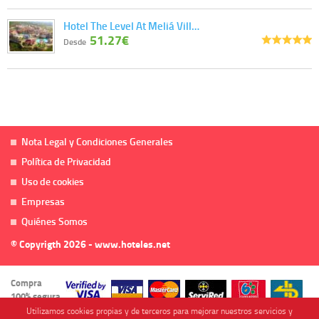
Hotel The Level At Meliá Vill…
51.27€
Desde
Nota Legal y Condiciones Generales
Política de Privacidad
Uso de cookies
Empresas
Quiénes Somos
© Copyrigth 2026 - www.hoteles.net
Compra
100% segura
Utilizamos cookies propias y de terceros para mejorar nuestros servicios y