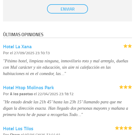
Base Jurídica:
únicamente trataremos sus datos con su consentimiento
ENVIAR
previo, que podrá facilitarnos mediante la casilla correspondiente
establecida al efecto.
Destinatarios:
con carácter general, sólo el personal de nuestra entidad
que esté debidamente autorizado podrá tener conocimiento de la
información que le pedimos. No se comunicarán datos a terceros.
ÚLTIMAS OPINIONES
Derechos:
tiene derecho a saber qué información tenemos sobre usted,
corregirla y eliminarla, tal y como se explica en la información adicional
Hotel La Xana
disponible en nuestra página web.
Información complementaria:
Puede consultar la información adicional y
Por
el 27/09/2025 23:10:13
detallada sobre cómo tratamos sus datos en la
política de privacidad
"Pésimo hotel, limpieza ninguna, inmovilisrio roto y mal arrerglo, dueñas
con Mal carácter y sin educación, sin aire ni calefacción en las
habitaciones ni en el comedor, las…"
Hotel Htop Molinos Park
Por
A los pasotas
el 22/04/2025 23:18:12
"He estado desde las 21h 45’ hasta las 23h 15’ llamando para que me
digan la dirección exacta. Han llegado dos personas mayores y mañana a
primera hora he de pasar a recogerlas.Todo…"
Hotel Los Tilos
Por
Charo
el 01/04/2025 17:44:54