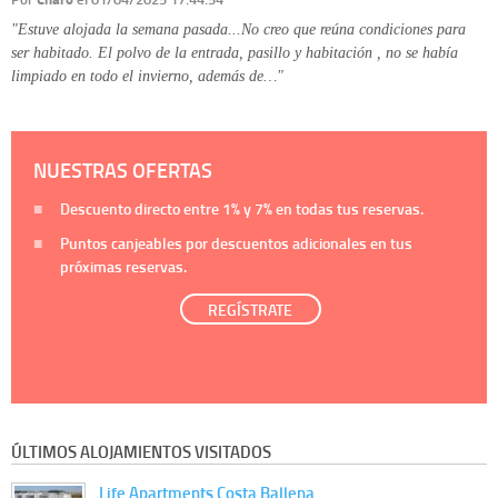
"Estuve alojada la semana pasada...No creo que reúna condiciones para
ser habitado. El polvo de la entrada, pasillo y habitación , no se había
limpiado en todo el invierno, además de…"
NUESTRAS OFERTAS
Descuento directo entre
1%
y
7%
en todas tus reservas.
Puntos canjeables por descuentos adicionales en tus
próximas reservas.
REGÍSTRATE
ÚLTIMOS ALOJAMIENTOS VISITADOS
Life Apartments Costa Ballena