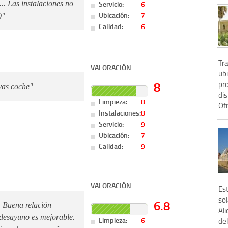
Servicio:
6
.. Las instalaciones no
Ubicación:
7
)"
Calidad:
6
Tra
VALORACIÓN
ub
8
pro
evas coche"
di
Limpieza:
8
Ofr
Instalaciones:
8
Servicio:
9
Ubicación:
7
Calidad:
9
VALORACIÓN
Es
so
6.8
. Buena relación
Al
desayuno es mejorable.
Limpieza:
6
del