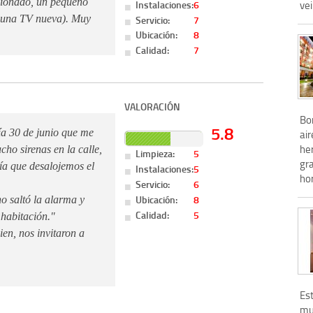
cionado, un pequeño
Instalaciones:
6
vei
Servicio:
7
ta una TV nueva). Muy
Ubicación:
8
Calidad:
7
VALORACIÓN
Bon
5.8
día 30 de junio que me
air
he
cho sirenas en la calle,
Limpieza:
5
gr
ía que desalojemos el
Instalaciones:
5
ho
Servicio:
6
Ubicación:
8
o saltó la alarma y
Calidad:
5
 habitación."
en, nos invitaron a
Est
mu