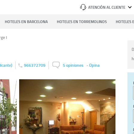
ATENCIÓN AL CLIENTE
HOTELES EN BARCELONA
HOTELES EN TORREMOLINOS
HOTELES E
rge I
D
h
)
966372709
5 opiniones
-
Opina
licante