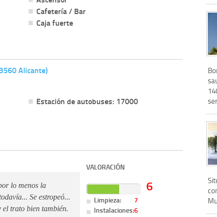
Cafetería / Bar
Caja fuerte
03560 Alicante)
Bon
sa
14
Estación de autobuses: 17000
ser
VALORACIÓN
Sit
6
por lo menos la
con
odavía... Se estropeó...
Limpieza:
7
Mu
 el trato bien también.
Instalaciones:
6