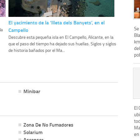
El yacimiento de la ‘Illeta dels Banyets’, en el
Se
Campello
da
Bla
Descubre esta pequeña isla en El Campello, Alicante, en la
km
que el paso del tiempo ha dejado sus huellas. Siglos y siglos
del
de historia bañados por el Ma...
pob
Minibar
El
ub
tod
Zona De No Fumadores
Ma
Solarium
en
Ascensor