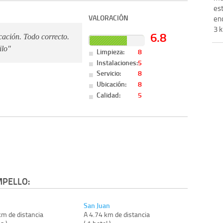
est
VALORACIÓN
en
3 k
6.8
cación. Todo correcto.
ilo"
Limpieza:
8
Instalaciones:
5
Servicio:
8
Ubicación:
8
Calidad:
5
MPELLO:
San Juan
km de distancia
A 4.74 km de distancia