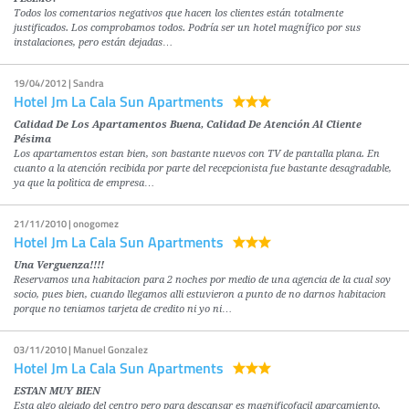
Todos los comentarios negativos que hacen los clientes están totalmente
justificados. Los comprobamos todos. Podría ser un hotel magnífico por sus
instalaciones, pero están dejadas…
19/04/2012 | Sandra
Hotel Jm La Cala Sun Apartments
Calidad De Los Apartamentos Buena, Calidad De Atención Al Cliente
Pésima
Los apartamentos estan bien, son bastante nuevos con TV de pantalla plana. En
cuanto a la atención recibida por parte del recepcionista fue bastante desagradable,
ya que la polìtica de empresa…
21/11/2010 | onogomez
Hotel Jm La Cala Sun Apartments
Una Verguenza!!!!
Reservamos una habitacion para 2 noches por medio de una agencia de la cual soy
socio, pues bien, cuando llegamos alli estuvieron a punto de no darnos habitacion
porque no teniamos tarjeta de credito ni yo ni…
03/11/2010 | Manuel Gonzalez
Hotel Jm La Cala Sun Apartments
ESTAN MUY BIEN
Esta algo alejado del centro pero para descansar es magnificofacil aparcamiento,