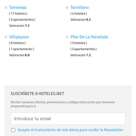
Torrevieja
Torrellano
( 17 hoteles )
( 4 hoteles )
( 5 apartamentos )
Valoracion
6.2
Valoracion
7.2
Villajoyosa
Pilar De La Horadada
( 9 hoteles )
( 3 hoteles )
( 1 apartamento )
( 3 apartamentos )
Valoracion
6.9
Valoracion
7.2
SUSCRÍBETE A HOTELES.NET
Recibe nuestras ofertas, promociones y códigos descuento que tenemos
preparado para ti.
Acepto el tratamiento de mis datos para recibir la Newsletter