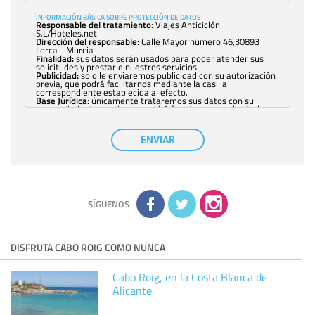
INFORMACIÓN BÁSICA SOBRE PROTECCIÓN DE DATOS
Responsable del tratamiento:
Viajes Anticiclón
S.L/Hoteles.net
Dirección del responsable:
Calle Mayor número 46,30893
Lorca - Murcia
Finalidad:
sus datos serán usados para poder atender sus
solicitudes y prestarle nuestros servicios.
Publicidad:
solo le enviaremos publicidad con su autorización
previa, que podrá facilitarnos mediante la casilla
correspondiente establecida al efecto.
Base Jurídica:
únicamente trataremos sus datos con su
consentimiento previo, que podrá facilitarnos mediante la
casilla correspondiente establecida al efecto.
Destinatarios:
con carácter general, sólo el personal de
nuestra entidad que esté debidamente autorizado podrá
ENVIAR
tener conocimiento de la información que le pedimos. No se
comunicarán datos a terceros.
Derechos:
tiene derecho a saber qué información tenemos
sobre usted, corregirla y eliminarla, tal y como se explica en
la información adicional disponible en nuestra página web.
Información complementaria:
Puede consultar la información
adicional y detallada sobre cómo tratamos sus datos en la
política de privacidad
SÍGUENOS
DISFRUTA CABO ROIG COMO NUNCA
Cabo Roig, en la Costa Blanca de
Alicante