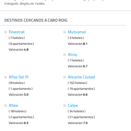
tranquilo ,limpio,sin ruidos.
DESTINOS CERCANOS A CABO ROIG
Finestrat
Mutxamel
( 7 hoteles )
( 3 hoteles )
( 6 apartamentos )
Valoracion
8.1
Valoracion
4.8
Alcoy
( 7 hoteles )
Valoracion
6.7
Alfaz Del Pi
Alicante Ciudad
( 8 hoteles )
( 102 hoteles )
( 1 apartamento )
( 19 apartamentos )
Valoracion
5.0
Valoracion
6.6
Altea
Calpe
( 18 hoteles )
( 34 hoteles )
( 2 apartamentos )
( 21 apartamentos )
Valoracion
6.5
Valoracion
7.9