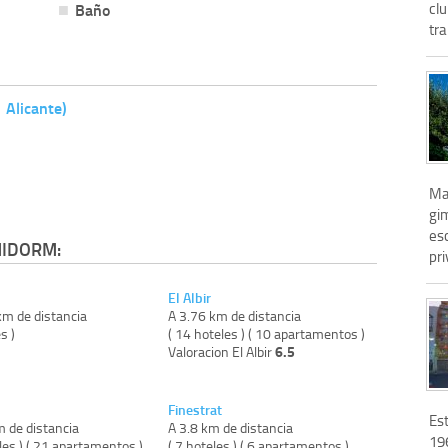
Baño
clu
tra
 Alicante)
Mar
gim
es
NIDORM:
pri
El Albir
km de distancia
A 3.76 km de distancia
s )
( 14 hoteles ) ( 10 apartamentos )
6.5
Valoracion El Albir
Finestrat
Est
m de distancia
A 3.8 km de distancia
19
les ) ( 21 apartamentos )
( 7 hoteles ) ( 6 apartamentos )