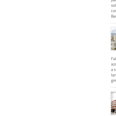
sol
com
Ben
Fab
az
a s
ta
gi