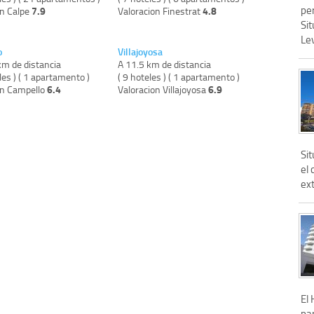
pe
7.9
4.8
on Calpe
Valoracion Finestrat
Sit
Lev
o
Villajoyosa
km de distancia
A 11.5 km de distancia
les ) ( 1 apartamento )
( 9 hoteles ) ( 1 apartamento )
6.4
6.9
on Campello
Valoracion Villajoyosa
Si
el
ext
El 
par