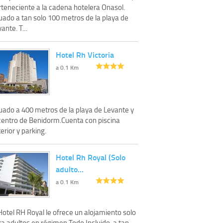
rteneciente a la cadena hotelera Onasol.
uado a tan solo 100 metros de la playa de
ante. T...
Hotel Rh Victoria
a 0.1 Km
tuado a 400 metros de la playa de Levante y
 centro de Benidorm.Cuenta con piscina
erior y parking.
Hotel Rh Royal (Solo
adulto…
a 0.1 Km
Hotel RH Royal le ofrece un alojamiento solo
a adultos en régimen Todo Incluido, a tan