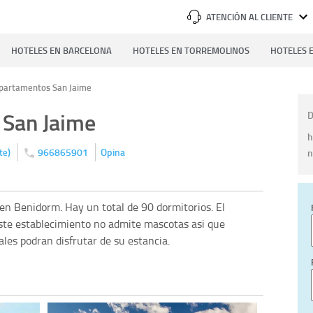
ATENCIÓN AL CLIENTE
HOTELES EN BARCELONA
HOTELES EN TORREMOLINOS
HOTELES E
partamentos San Jaime
 San Jaime
D
h
)
966865901
Opina
n
te
n Benidorm. Hay un total de 90 dormitorios. El
Este establecimiento no admite mascotas asi que
ales podran disfrutar de su estancia.