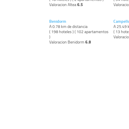
6.5
Valoracion Altea
Valoraci
Benidorm
Campell
A 0.78 km de distancia
A 25.49 
( 198 hoteles ) ( 102 apartamentos
( 13 hote
)
Valoraci
6.8
Valoracion Benidorm