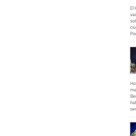
El 
va
sol
ciu
Pon
Ho
me
Be
ha
se