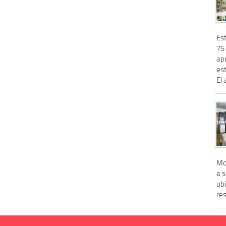
Est
75 
ap
es
El 
Mo
a s
ubi
res