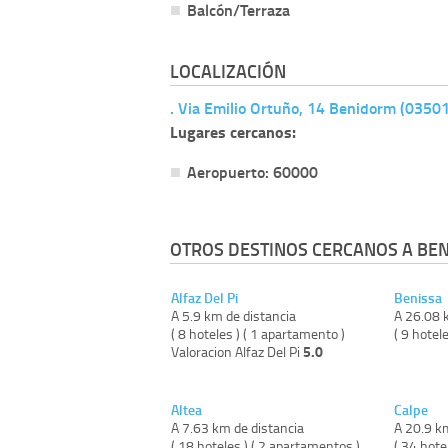
Balcón/Terraza
LOCALIZACIÓN
. Via Emilio Ortuño, 14 Benidorm (03501
Lugares cercanos:
Aeropuerto: 60000
OTROS DESTINOS CERCANOS A BE
Alfaz Del Pi
Benissa
A 5.9 km de distancia
A 26.08 
( 8 hoteles ) ( 1 apartamento )
( 9 hotele
5.0
Valoracion Alfaz Del Pi
Altea
Calpe
A 7.63 km de distancia
A 20.9 k
( 18 hoteles ) ( 2 apartamentos )
( 34 hote