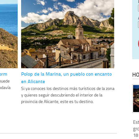
dorm
Polop de la Marina, un pueblo con encanto
HO
en Alicante
 puede
odavía
Si ya conoces los destinos más turísticos de la zona
y quieres seguir descubriendo el interior de la
provincia de Alicante, este es tu destino.
Est
gro
18