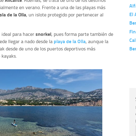
 de
. Además, se trata de uno de los destinos
Alf
ialmente en verano. Frente a una de las playas más
El 
isla de la Olla
, un islote protegido por pertenecer al
Be
Fin
snorkel
, ideal para hacer
, pues forma parte también de
Ca
playa de la Olla
uede llegar a nado desde la
, aunque la
Be
yak desde de uno de los puertos deportivos más
 kayaks.