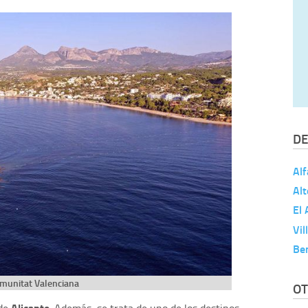
DE
Alf
Alt
El 
Vil
Be
munitat Valenciana
OT
Alicante