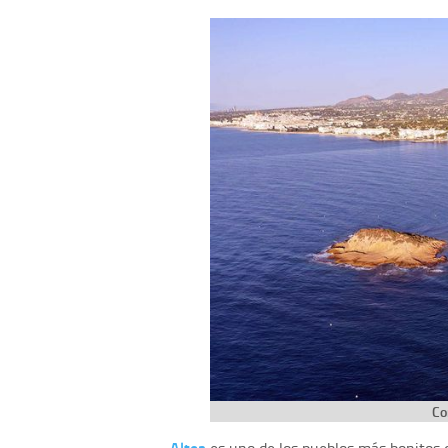
Co
Altea