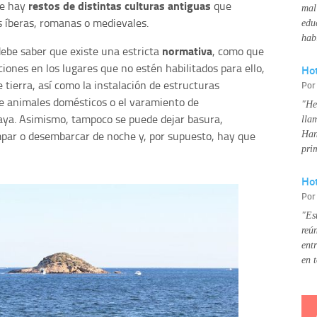
restos de distintas culturas antiguas
ie hay
que
mal
s íberas, romanas o medievales.
edu
hab
normativa
 debe saber que existe una estricta
, como que
iones en los lugares que no estén habilitados para ello,
Ho
 tierra, así como la instalación de estructuras
Po
 de animales domésticos o el varamiento de
"He
aya. Asimismo, tampoco se puede dejar basura,
lla
mpar o desembarcar de noche y, por supuesto, hay que
Han
pri
Hot
Po
"Es
reú
ent
en 