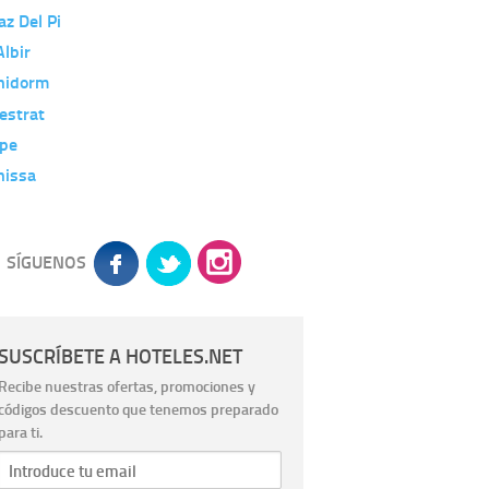
az Del Pi
Albir
nidorm
estrat
lpe
nissa
SÍGUENOS
SUSCRÍBETE A HOTELES.NET
Recibe nuestras ofertas, promociones y
códigos descuento que tenemos preparado
para ti.