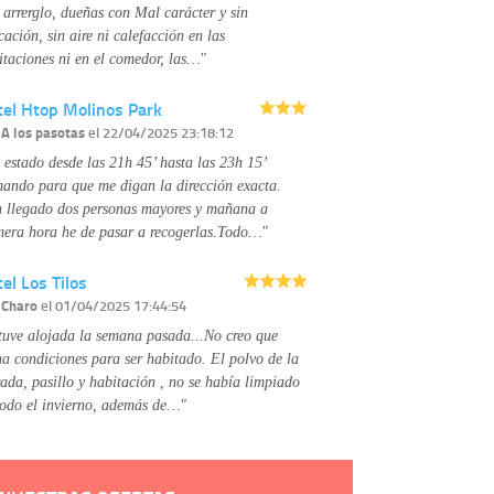
No se comunicarán datos a terceros.
 arrerglo, dueñas con Mal carácter y sin
Derechos:
tiene derecho a saber qué
cación, sin aire ni calefacción en las
información tenemos sobre usted, corregirla y
itaciones ni en el comedor, las…"
eliminarla, tal y como se explica en la
información adicional disponible en nuestra
tel Htop Molinos Park
página web.
Información complementaria:
Puede consultar
r
A los pasotas
el 22/04/2025 23:18:12
la información adicional y detallada sobre cómo
 estado desde las 21h 45’ hasta las 23h 15’
tratamos sus datos en la
política de privacidad
mando para que me digan la dirección exacta.
 llegado dos personas mayores y mañana a
mera hora he de pasar a recogerlas.Todo…"
el Los Tilos
r
Charo
el 01/04/2025 17:44:54
tuve alojada la semana pasada...No creo que
na condiciones para ser habitado. El polvo de la
rada, pasillo y habitación , no se había limpiado
todo el invierno, además de…"