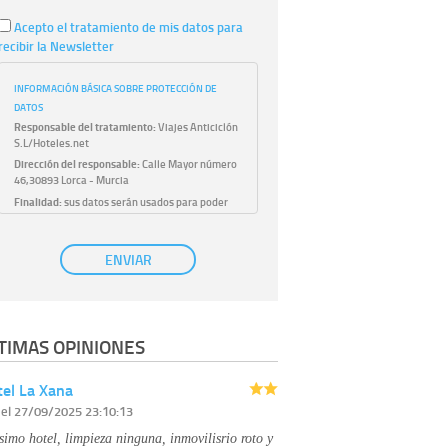
Acepto el tratamiento de mis datos para
recibir la Newsletter
INFORMACIÓN BÁSICA SOBRE PROTECCIÓN DE
DATOS
Responsable del tratamiento:
Viajes Anticiclón
S.L/Hoteles.net
Dirección del responsable:
Calle Mayor número
46,30893 Lorca - Murcia
Finalidad:
sus datos serán usados para poder
atender sus solicitudes y prestarle nuestros
servicios.
Publicidad:
solo le enviaremos publicidad con su
ENVIAR
autorización previa, que podrá facilitarnos
mediante la casilla correspondiente
establecida al efecto.
Base Jurídica:
únicamente trataremos sus datos
TIMAS OPINIONES
con su consentimiento previo, que podrá
facilitarnos mediante la casilla correspondiente
establecida al efecto.
el La Xana
Destinatarios:
con carácter general, sólo el
r
el 27/09/2025 23:10:13
personal de nuestra entidad que esté
debidamente autorizado podrá tener
simo hotel, limpieza ninguna, inmovilisrio roto y
conocimiento de la información que le pedimos.