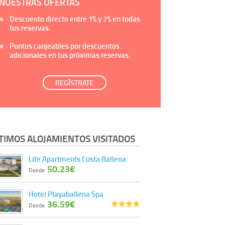
NUESTRAS OFERTAS
Descuento directo entre
1%
y
7%
en todas
tus reservas.
Puntos canjeables por descuentos
adicionales en tus próximas reservas.
REGÍSTRATE
TIMOS ALOJAMIENTOS VISITADOS
Life Apartments Costa Ballena
50.23€
Desde
Hotel Playaballena Spa
36.59€
Desde