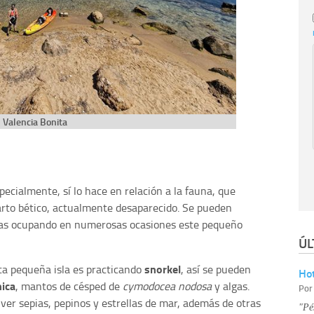
Valencia Bonita
specialmente, sí lo hace en relación a la fauna, que
arto bético, actualmente desaparecido. Se pueden
las ocupando en numerosas ocasiones este pequeño
ÚL
snorkel
ta pequeña isla es practicando
, así se pueden
Hot
nica
, mantos de césped de
cymodocea nodosa
y algas.
Po
ver sepias, pepinos y estrellas de mar, además de otras
"Pé