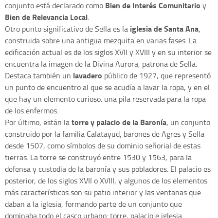
Bien de Interés Comunitario
conjunto está declarado como
y
Bien de Relevancia Local
.
iglesia de Santa Ana
Otro punto significativo de Sella es la
,
construida sobre una antigua mezquita en varias fases. La
edificación actual es de los siglos XVII y XVIII y en su interior se
encuentra la imagen de la Divina Aurora, patrona de Sella.
lavadero
Destaca también un
público de 1927, que representó
un punto de encuentro al que se acudía a lavar la ropa, y en el
que hay un elemento curioso: una pila reservada para la ropa
de los enfermos.
torre y palacio de la Baronía
Por último, están la
, un conjunto
construido por la familia Calatayud, barones de Agres y Sella
desde 1507, como símbolos de su dominio señorial de estas
tierras. La torre se construyó entre 1530 y 1563, para la
defensa y custodia de la baronía y sus pobladores. El palacio es
posterior, de los siglos XVII o XVIII, y algunos de los elementos
más característicos son su patio interior y las ventanas que
daban a la iglesia, formando parte de un conjunto que
dominaba todo el casco urbano: torre, palacio e iglesia.