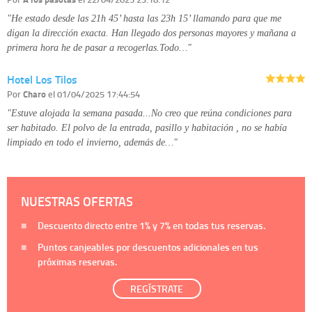
"He estado desde las 21h 45’ hasta las 23h 15’ llamando para que me
digan la dirección exacta. Han llegado dos personas mayores y mañana a
primera hora he de pasar a recogerlas.Todo…"
Hotel Los Tilos
Por
Charo
el 01/04/2025 17:44:54
"Estuve alojada la semana pasada...No creo que reúna condiciones para
ser habitado. El polvo de la entrada, pasillo y habitación , no se había
limpiado en todo el invierno, además de…"
NUESTRAS OFERTAS
Descuento directo entre
1%
y
7%
en todas tus reservas.
Puntos canjeables por descuentos adicionales en tus
próximas reservas.
REGÍSTRATE