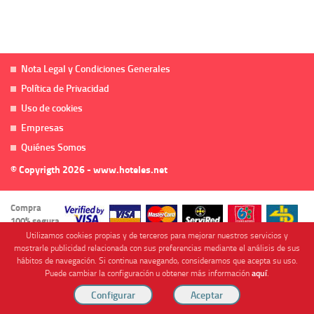
Nota Legal y Condiciones Generales
Política de Privacidad
Uso de cookies
Empresas
Quiénes Somos
© Copyrigth 2026 - www.hoteles.net
Compra
100% segura
Utilizamos cookies propias y de terceros para mejorar nuestros servicios y
mostrarle publicidad relacionada con sus preferencias mediante el análisis de sus
hábitos de navegación. Si continua navegando, consideramos que acepta su uso.
Puede cambiar la configuración u obtener más información
aquí
.
Cofinanciado por