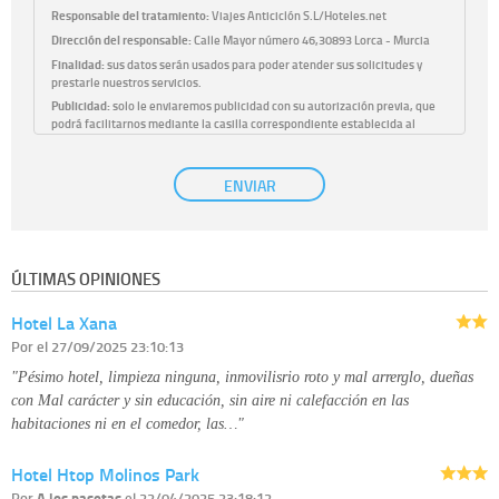
Responsable del tratamiento:
Viajes Anticiclón S.L/Hoteles.net
Dirección del responsable:
Calle Mayor número 46,30893 Lorca - Murcia
Finalidad:
sus datos serán usados para poder atender sus solicitudes y
prestarle nuestros servicios.
Publicidad:
solo le enviaremos publicidad con su autorización previa, que
podrá facilitarnos mediante la casilla correspondiente establecida al
efecto.
Base Jurídica:
únicamente trataremos sus datos con su consentimiento
ENVIAR
previo, que podrá facilitarnos mediante la casilla correspondiente
establecida al efecto.
Destinatarios:
con carácter general, sólo el personal de nuestra entidad
que esté debidamente autorizado podrá tener conocimiento de la
información que le pedimos. No se comunicarán datos a terceros.
ÚLTIMAS OPINIONES
Derechos:
tiene derecho a saber qué información tenemos sobre usted,
corregirla y eliminarla, tal y como se explica en la información adicional
Hotel La Xana
disponible en nuestra página web.
Información complementaria:
Puede consultar la información adicional y
Por
el 27/09/2025 23:10:13
detallada sobre cómo tratamos sus datos en la
política de privacidad
"Pésimo hotel, limpieza ninguna, inmovilisrio roto y mal arrerglo, dueñas
con Mal carácter y sin educación, sin aire ni calefacción en las
habitaciones ni en el comedor, las…"
Hotel Htop Molinos Park
Por
A los pasotas
el 22/04/2025 23:18:12