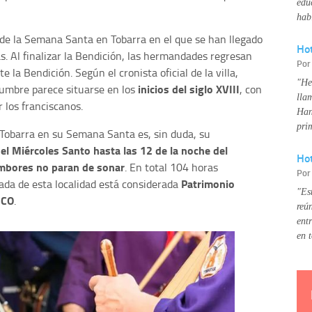
edu
hab
 de la Semana Santa en Tobarra en el que se han llegado
Ho
. Al finalizar la Bendición, las hermandades regresan
Po
 la Bendición. Según el cronista oficial de la villa,
"He
inicios del siglo XVIII
tumbre parece situarse en los
, con
lla
r los franciscanos.
Han
pri
 Tobarra en su Semana Santa es, sin duda, su
del Miércoles Santo hasta las 12 de la noche del
Hot
mbores no paran de sonar
. En total 104 horas
Po
Patrimonio
ada de esta localidad está considerada
"Es
SCO
.
reú
ent
en 