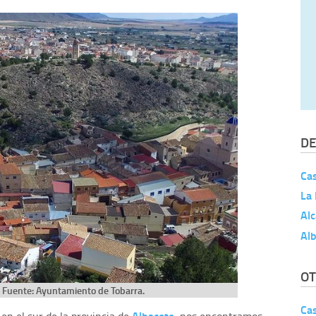
DE
Ca
La
Alc
Al
OT
. Fuente: Ayuntamiento de Tobarra.
Ca
Albacete