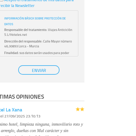
recibir la Newsletter
INFORMACIÓN BÁSICA SOBRE PROTECCIÓN DE
DATOS
Responsable del tratamiento:
Viajes Anticiclón
S.L/Hoteles.net
Dirección del responsable:
Calle Mayor número
46,30893 Lorca - Murcia
Finalidad:
sus datos serán usados para poder
atender sus solicitudes y prestarle nuestros
servicios.
Publicidad:
solo le enviaremos publicidad con su
ENVIAR
autorización previa, que podrá facilitarnos
mediante la casilla correspondiente
establecida al efecto.
Base Jurídica:
únicamente trataremos sus datos
TIMAS OPINIONES
con su consentimiento previo, que podrá
facilitarnos mediante la casilla correspondiente
establecida al efecto.
el La Xana
Destinatarios:
con carácter general, sólo el
r
el 27/09/2025 23:10:13
personal de nuestra entidad que esté
debidamente autorizado podrá tener
simo hotel, limpieza ninguna, inmovilisrio roto y
conocimiento de la información que le pedimos.
No se comunicarán datos a terceros.
 arrerglo, dueñas con Mal carácter y sin