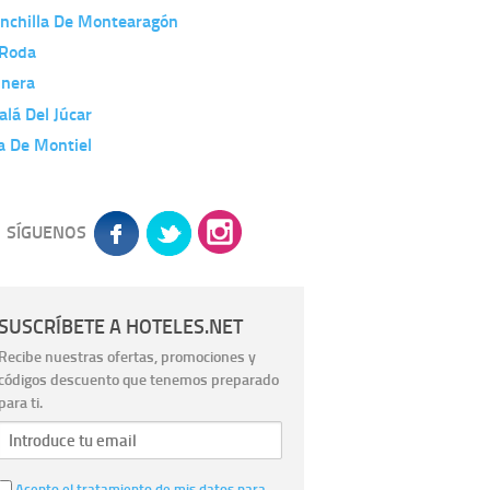
inchilla De Montearagón
 Roda
nera
alá Del Júcar
a De Montiel
SÍGUENOS
SUSCRÍBETE A HOTELES.NET
Recibe nuestras ofertas, promociones y
códigos descuento que tenemos preparado
para ti.
Acepto el tratamiento de mis datos para