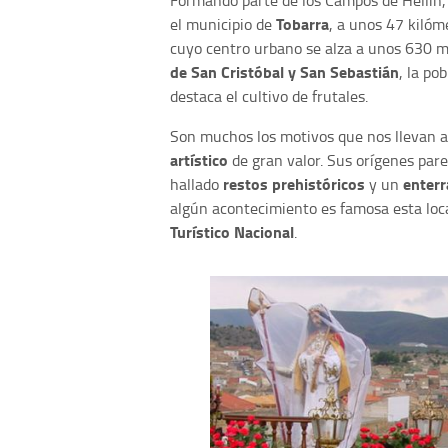
Formando parte de los Campos de Hellín, 
Tobarra
el municipio de
, a unos 47 kilóm
cuyo centro urbano se alza a unos 630 me
de San Cristóbal y San Sebastián
, la po
destaca el cultivo de frutales.
Son muchos los motivos que nos llevan a
artístico
de gran valor. Sus orígenes par
restos prehistóricos
enterr
hallado
y un
algún acontecimiento es famosa esta loc
Turístico Nacional
.