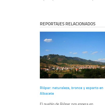
REPORTAJES RELACIONADOS
Riópar: naturaleza, bronce y esparto en
Albacete
El pueblo de Riópar nos espera en