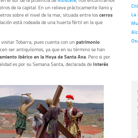
en el sur de la provincia de
, nos encontramos
Ch
etros de la capital. En un relieve prácticamente llano y
La
cerros
tros sobre el nivel de la mar, situada entre los
blación está rodeada de una huerta fértil en la que
Mu
Alc
Os
patrimonio
 visitar Tobarra, pues cuenta con un
ecen ser antiquísimos, ya que en su término se han
amiento ibérico en la Hoya de Santa Ana
. Pero si por
Interés
alidad es por su Semana Santa, declarada de