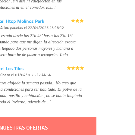
Derechos:
tiene derecho a saber qué
cación, sin aire ni calefacción en las
información tenemos sobre usted, corregirla y
itaciones ni en el comedor, las…"
eliminarla, tal y como se explica en la
información adicional disponible en nuestra
tel Htop Molinos Park
página web.
Información complementaria:
Puede consultar
r
A los pasotas
el 22/04/2025 23:18:12
la información adicional y detallada sobre cómo
 estado desde las 21h 45’ hasta las 23h 15’
tratamos sus datos en la
política de privacidad
mando para que me digan la dirección exacta.
 llegado dos personas mayores y mañana a
mera hora he de pasar a recogerlas.Todo…"
el Los Tilos
r
Charo
el 01/04/2025 17:44:54
tuve alojada la semana pasada...No creo que
na condiciones para ser habitado. El polvo de la
rada, pasillo y habitación , no se había limpiado
todo el invierno, además de…"
NUESTRAS OFERTAS