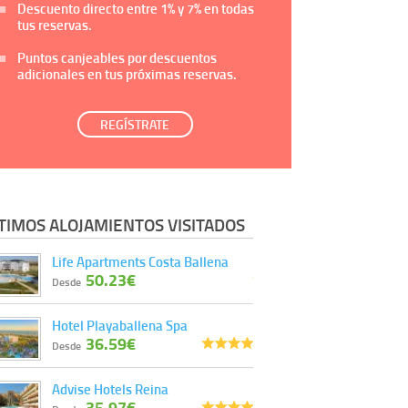
Descuento directo entre
1%
y
7%
en todas
tus reservas.
Puntos canjeables por descuentos
adicionales en tus próximas reservas.
REGÍSTRATE
TIMOS ALOJAMIENTOS VISITADOS
Life Apartments Costa Ballena
50.23€
Desde
Hotel Playaballena Spa
36.59€
Desde
Advise Hotels Reina
35.97€