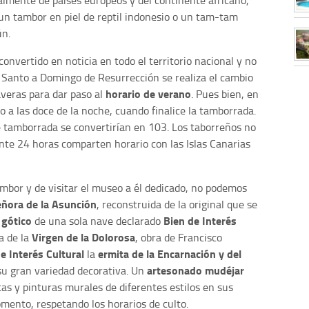
palmente de países europeos y del continente africano,
un tambor en piel de reptil indonesio o un tam-tam
ún.
nvertido en noticia en todo el territorio nacional y no
 Santo a Domingo de Resurrección se realiza el cambio
horario de verano
averas para dar paso al
. Pues bien, en
 a las doce de la noche, cuando finalice la tamborrada.
de tamborrada se convertirían en 103. Los taborreños no
ante 24 horas comparten horario con las Islas Canarias
ambor y de visitar el museo a él dedicado, no podemos
eñora de la Asunción
, reconstruida de la original que se
 gótico
Bien de Interés
de una sola nave declarado
Virgen de la Dolorosa
a de la
, obra de Francisco
e Interés Cultural
ermita de la Encarnación y del
la
artesonado mudéjar
su gran variedad decorativa. Un
as y pinturas murales de diferentes estilos en sus
omento, respetando los horarios de culto.