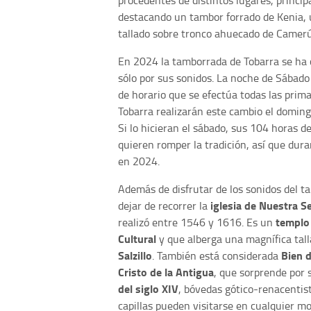
procedentes de distintos lugares, princi
destacando un tambor forrado de Kenia, 
tallado sobre tronco ahuecado de Camer
En 2024 la tamborrada de Tobarra se ha co
sólo por sus sonidos. La noche de Sábado
de horario que se efectúa todas las prim
Tobarra realizarán este cambio el domingo
Si lo hicieran el sábado, sus 104 horas 
quieren romper la tradición, así que dur
en 2024.
Además de disfrutar de los sonidos del t
iglesia de Nuestra S
dejar de recorrer la
templo
realizó entre 1546 y 1616. Es un
Cultural
y que alberga una magnífica tall
Salzillo
Bien d
. También está considerada
Cristo de la Antigua
, que sorprende por 
del siglo XIV
, bóvedas gótico-renacentist
capillas pueden visitarse en cualquier m