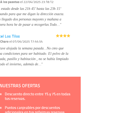
Información complementaria:
Puede consultar
r
A los pasotas
el 22/04/2025 23:18:12
la información adicional y detallada sobre cómo
 estado desde las 21h 45’ hasta las 23h 15’
tratamos sus datos en la
política de privacidad
mando para que me digan la dirección exacta.
 llegado dos personas mayores y mañana a
mera hora he de pasar a recogerlas.Todo…"
el Los Tilos
r
Charo
el 01/04/2025 17:44:54
tuve alojada la semana pasada...No creo que
na condiciones para ser habitado. El polvo de la
rada, pasillo y habitación , no se había limpiado
todo el invierno, además de…"
NUESTRAS OFERTAS
Descuento directo entre
1%
y
7%
en todas
tus reservas.
Puntos canjeables por descuentos
adicionales en tus próximas reservas.