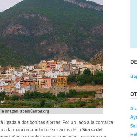
DE
Bo
OT
Alc
 la imagen: spainCenter.org
Ay
á ligada a dos bonitas sierras. Por un lado a la comarca
Sa
Sierra del
otro a la mancomunidad de servicios de la
Hel
or montañas y grandes masas arboladas, un escenario