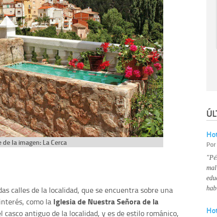
ÚL
Hot
 de la imagen: La Cerca
Po
"Pé
mal
edu
as calles de la localidad, que se encuentra sobre una
hab
Iglesia de Nuestra Señora de la
interés, como la
Ho
el casco antiguo de la localidad, y es de estilo románico,