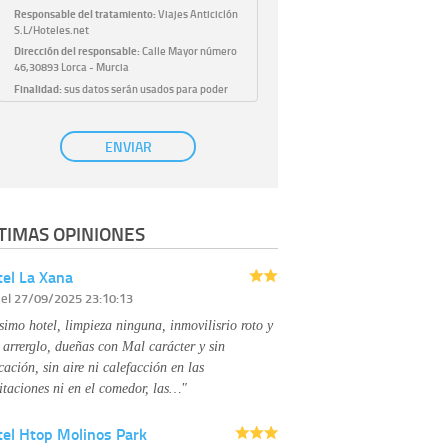
Responsable del tratamiento:
Viajes Anticiclón
S.L/Hoteles.net
Dirección del responsable:
Calle Mayor número
46,30893 Lorca - Murcia
Finalidad:
sus datos serán usados para poder
atender sus solicitudes y prestarle nuestros
servicios.
Publicidad:
solo le enviaremos publicidad con su
ENVIAR
autorización previa, que podrá facilitarnos
mediante la casilla correspondiente
establecida al efecto.
Base Jurídica:
únicamente trataremos sus datos
TIMAS OPINIONES
con su consentimiento previo, que podrá
facilitarnos mediante la casilla correspondiente
establecida al efecto.
el La Xana
Destinatarios:
con carácter general, sólo el
r
el 27/09/2025 23:10:13
personal de nuestra entidad que esté
debidamente autorizado podrá tener
simo hotel, limpieza ninguna, inmovilisrio roto y
conocimiento de la información que le pedimos.
No se comunicarán datos a terceros.
 arrerglo, dueñas con Mal carácter y sin
Derechos:
tiene derecho a saber qué
cación, sin aire ni calefacción en las
información tenemos sobre usted, corregirla y
itaciones ni en el comedor, las…"
eliminarla, tal y como se explica en la
información adicional disponible en nuestra
tel Htop Molinos Park
página web.