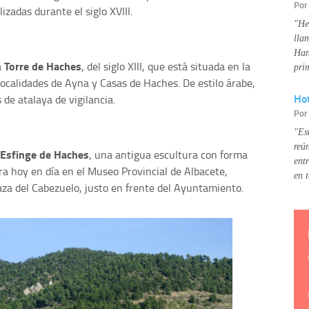
Po
zadas durante el siglo XVIII.
"He
lla
Han
Torre de Haches
a
, del siglo XIII, que está situada en la
pri
ocalidades de Ayna y Casas de Haches. De estilo árabe,
Hot
 de atalaya de vigilancia.
Po
"Es
reú
Esfinge de Haches
, una antigua escultura con forma
ent
ra hoy en día en el Museo Provincial de Albacete,
en 
laza del Cabezuelo, justo en frente del Ayuntamiento.