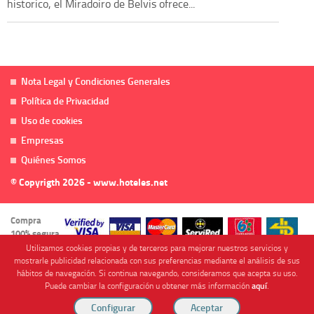
historico, el Miradoiro de Belvis ofrece...
Nota Legal y Condiciones Generales
Política de Privacidad
Uso de cookies
Empresas
Quiénes Somos
© Copyrigth 2026 - www.hoteles.net
Compra
100% segura
Utilizamos cookies propias y de terceros para mejorar nuestros servicios y
mostrarle publicidad relacionada con sus preferencias mediante el análisis de sus
hábitos de navegación. Si continua navegando, consideramos que acepta su uso.
Puede cambiar la configuración u obtener más información
aquí
.
Cofinanciado por