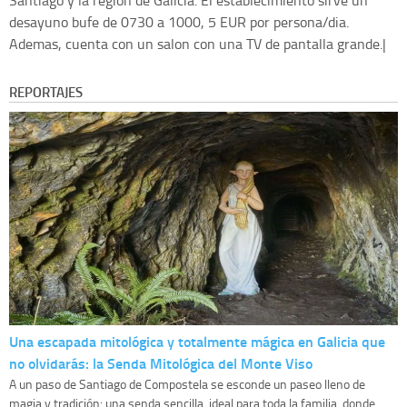
Santiago y la region de Galicia. El establecimiento sirve un
desayuno bufe de 0730 a 1000, 5 EUR por persona/dia.
Ademas, cuenta con un salon con una TV de pantalla grande.|
REPORTAJES
Una escapada mitológica y totalmente mágica en Galicia que
no olvidarás: la Senda Mitológica del Monte Viso
A un paso de Santiago de Compostela se esconde un paseo lleno de
magia y tradición: una senda sencilla, ideal para toda la familia, donde