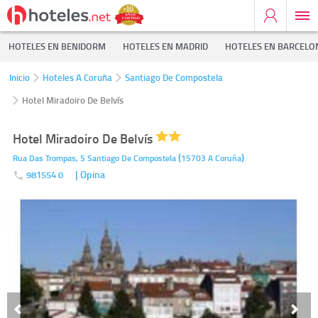
HOTELES EN BENIDORM
HOTELES EN MADRID
HOTELES EN BARCELO
Inicio
Hoteles A Coruña
Santiago De Compostela
Hotel Miradoiro De Belvís
Hotel Miradoiro De Belvís
(
)
Rua Das Trompas, 5
Santiago De Compostela
15703
A Coruña
| Opina
981554 0