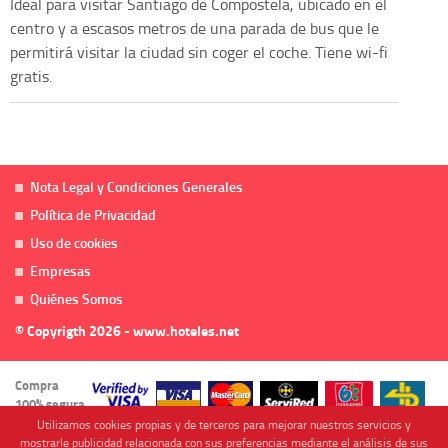
Ideal para visitar Santiago de Compostela, ubicado en el
centro y a escasos metros de una parada de bus que le
permitirá visitar la ciudad sin coger el coche. Tiene wi-fi
gratis.
Nota Legal y Condiciones Generales
Política de Privacidad
Uso de cookies
Empresas
Quiénes Somos
© Copyrigth 2026 - www.hoteles.net
Compra
100% segura
Utilizamos cookies propias y de terceros para mejorar nuestros servicios y
mostrarle publicidad relacionada con sus preferencias mediante el análisis de sus