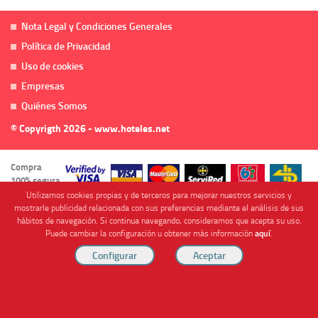
Nota Legal y Condiciones Generales
Política de Privacidad
Uso de cookies
Empresas
Quiénes Somos
© Copyrigth 2026 - www.hoteles.net
Compra
100% segura
Utilizamos cookies propias y de terceros para mejorar nuestros servicios y
mostrarle publicidad relacionada con sus preferencias mediante el análisis de sus
hábitos de navegación. Si continua navegando, consideramos que acepta su uso.
Puede cambiar la configuración u obtener más información
aquí
.
Cofinanciado por
Viajes Anticiclón, S.L. Agencia de Viajes Online - C.I. MU-107-2-25. C/ Mayor nº46 Bajo,
CP: 30893, Almendricos (Murcia, Spain).