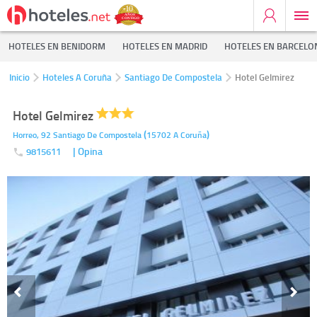
HOTELES EN BENIDORM
HOTELES EN MADRID
HOTELES EN BARCELO
Inicio
Hoteles A Coruña
Santiago De Compostela
Hotel Gelmirez
Hotel Gelmirez
(
)
Horreo, 92
Santiago De Compostela
15702
A Coruña
| Opina
9815611