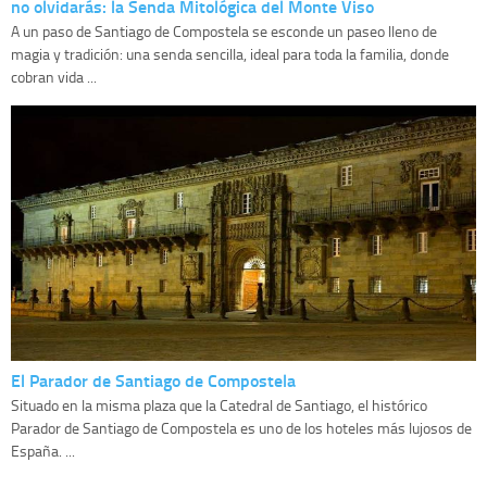
no olvidarás: la Senda Mitológica del Monte Viso
A un paso de Santiago de Compostela se esconde un paseo lleno de
magia y tradición: una senda sencilla, ideal para toda la familia, donde
cobran vida ...
El Parador de Santiago de Compostela
Situado en la misma plaza que la Catedral de Santiago, el histórico
Parador de Santiago de Compostela es uno de los hoteles más lujosos de
España. ...