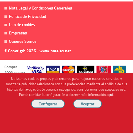
Nota Legal y Condiciones Generales
Política de Privacidad
Uso de cookies
Empresas
Quiénes Somos
© Copyrigth 2026 - www.hoteles.net
Compra
100% segura
Utilizamos cookies propias y de terceros para mejorar nuestros servicios y
mostrarle publicidad relacionada con sus preferencias mediante el análisis de sus
hábitos de navegación. Si continua navegando, consideramos que acepta su uso.
Puede cambiar la configuración u obtener más información
aquí
.
Cofinanciado por
Viajes Anticiclón, S.L. Agencia de Viajes Online - C.I. MU-107-2-25. C/ Mayor nº46 Bajo,
CP: 30893, Almendricos (Murcia, Spain).
RESERVAR HABITACIÓN