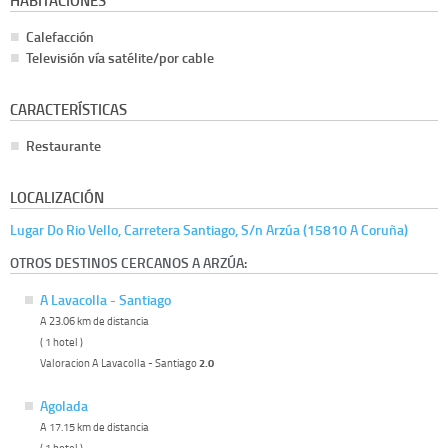
HABITACIONES
Calefacción
Televisión vía satélite/por cable
CARACTERÍSTICAS
Restaurante
LOCALIZACIÓN
Lugar Do Rio Vello, Carretera Santiago, S/n Arzúa (15810 A Coruña)
OTROS DESTINOS CERCANOS A ARZÚA:
A Lavacolla - Santiago
A 23.06 km de distancia
( 1 hotel )
Valoracion A Lavacolla - Santiago
2.0
Agolada
A 17.15 km de distancia
( 1 hotel )