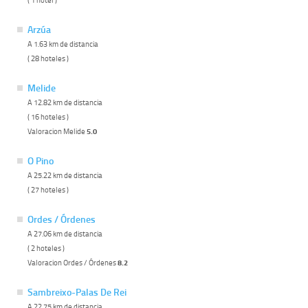
Arzúa
A 1.63 km de distancia
( 28 hoteles )
Melide
A 12.82 km de distancia
( 16 hoteles )
Valoracion Melide
5.0
O Pino
A 25.22 km de distancia
( 27 hoteles )
Ordes / Órdenes
A 27.06 km de distancia
( 2 hoteles )
Valoracion Ordes / Órdenes
8.2
Sambreixo-Palas De Rei
A 22.75 km de distancia