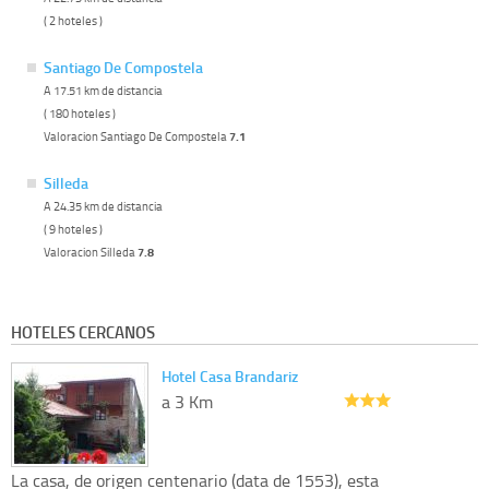
( 2 hoteles )
Santiago De Compostela
A 17.51 km de distancia
( 180 hoteles )
Valoracion Santiago De Compostela
7.1
Silleda
A 24.35 km de distancia
( 9 hoteles )
Valoracion Silleda
7.8
HOTELES CERCANOS
Hotel Casa Brandariz
a 3 Km
La casa, de origen centenario (data de 1553), esta