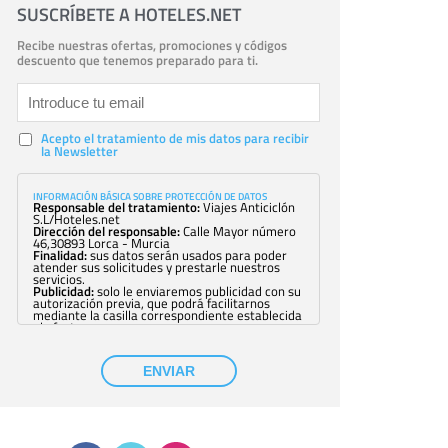
SUSCRÍBETE A HOTELES.NET
Recibe nuestras ofertas, promociones y códigos
descuento que tenemos preparado para ti.
Acepto el tratamiento de mis datos para recibir
la Newsletter
INFORMACIÓN BÁSICA SOBRE PROTECCIÓN DE DATOS
Responsable del tratamiento:
Viajes Anticiclón
S.L/Hoteles.net
Dirección del responsable:
Calle Mayor número
46,30893 Lorca - Murcia
Finalidad:
sus datos serán usados para poder
atender sus solicitudes y prestarle nuestros
servicios.
Publicidad:
solo le enviaremos publicidad con su
autorización previa, que podrá facilitarnos
mediante la casilla correspondiente establecida
al efecto.
Base Jurídica:
únicamente trataremos sus datos
con su consentimiento previo, que podrá
facilitarnos mediante la casilla correspondiente
ENVIAR
establecida al efecto.
Destinatarios:
con carácter general, sólo el
personal de nuestra entidad que esté
debidamente autorizado podrá tener
conocimiento de la información que le pedimos.
No se comunicarán datos a terceros.
Derechos:
tiene derecho a saber qué