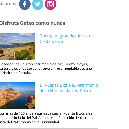
información tenemos sobre usted, corregirla y
SÍGUENOS
eliminarla, tal y como se explica en la
información adicional disponible en nuestra
página web.
Información complementaria:
Puede consultar
la información adicional y detallada sobre cómo
Disfruta Getxo como nunca
tratamos sus datos en la
política de privacidad
Getxo, un gran destino en la
Costa Vasca
Poseedor de un gran patrimonio de naturaleza, playas,
cultura y ocio, Getxo constituye un recomendable destino
turístico en Bizkaia...
El Puente Bizkaia, Patrimonio
de la Humanidad en Getxo
Con más de 125 años a sus espaldas, el Puente Bizkaia es
todo un símbolo del País Vasco, y está incluido dentro de la
lista del Patrimonio de la Humanidad...