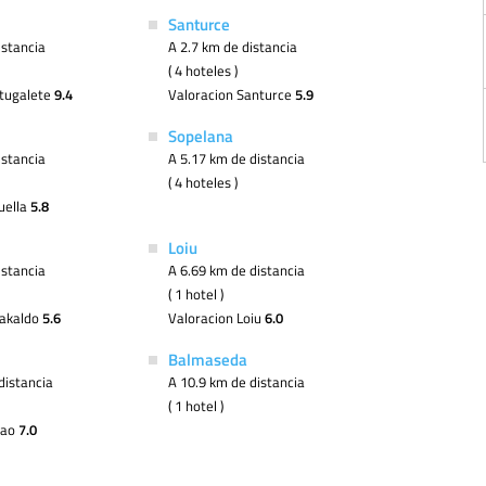
Santurce
istancia
A 2.7 km de distancia
( 4 hoteles )
rtugalete
9.4
Valoracion Santurce
5.9
Sopelana
istancia
A 5.17 km de distancia
( 4 hoteles )
uella
5.8
Loiu
istancia
A 6.69 km de distancia
( 1 hotel )
rakaldo
5.6
Valoracion Loiu
6.0
Balmaseda
distancia
A 10.9 km de distancia
( 1 hotel )
bao
7.0