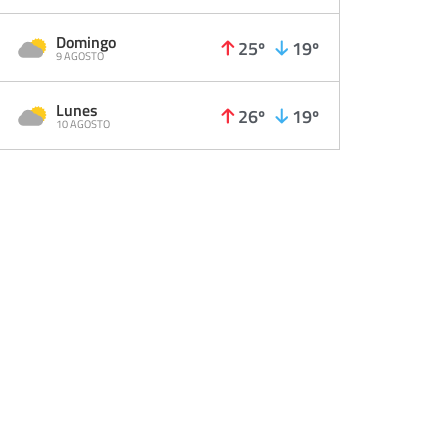
Domingo
25º
19º
9 AGOSTO
Lunes
26º
19º
10 AGOSTO