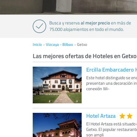
al mejor precio
Busca y reserva
en más de
75.000 alojamientos en todo el mundo.
Inicio
Vizcaya - Bilbao
Getxo
Las mejores ofertas de Hoteles en Getxo
Ercilla Embarcadero 
Este hotel distinguido se en
presentan una decoración in
conexión Wi-
Hotel Artaza
El Hotel Artaza está situad
Getxo. El popular restaurante
son ampli