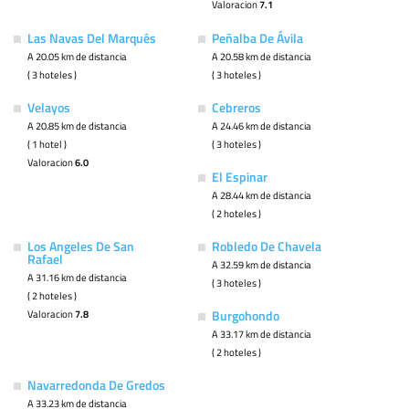
Valoracion
7.1
Las Navas Del Marqués
Peñalba De Ávila
A 20.05 km de distancia
A 20.58 km de distancia
( 3 hoteles )
( 3 hoteles )
Velayos
Cebreros
A 20.85 km de distancia
A 24.46 km de distancia
( 1 hotel )
( 3 hoteles )
Valoracion
6.0
El Espinar
A 28.44 km de distancia
( 2 hoteles )
Los Angeles De San
Robledo De Chavela
Rafael
A 32.59 km de distancia
A 31.16 km de distancia
( 3 hoteles )
( 2 hoteles )
Valoracion
7.8
Burgohondo
A 33.17 km de distancia
( 2 hoteles )
Navarredonda De Gredos
A 33.23 km de distancia