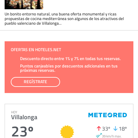
Un bonito entorno natural, una buena oferta monumental y ricas
propuestas de cocina mediterránea son algunos de los atractivos del
pueblo valenciano de Villalonga...
OFERTAS EN HOTELES.NET
Descuento directo entre 1% y 7% en todas tus reservas.
Puntos canjeables por descuentos adicionales en tus
próximas reservas.
REGÍSTRATE
HOY
Villalonga
23º
33º
18º
39 km/h max.