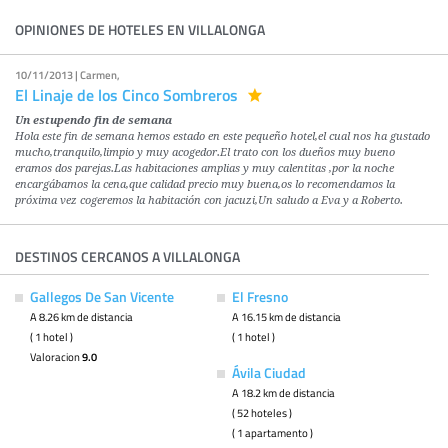
OPINIONES DE HOTELES EN VILLALONGA
10/11/2013 | Carmen,
El Linaje de los Cinco Sombreros
Un estupendo fin de semana
Hola este fin de semana hemos estado en este pequeño hotel,el cual nos ha gustado
mucho,tranquilo,limpio y muy acogedor.El trato con los dueños muy bueno
eramos dos parejas.Las habitaciones amplias y muy calentitas ,por la noche
encargábamos la cena,que calidad precio muy buena,os lo recomendamos la
próxima vez cogeremos la habitación con jacuzi,Un saludo a Eva y a Roberto.
DESTINOS CERCANOS A VILLALONGA
Gallegos De San Vicente
El Fresno
A 8.26 km de distancia
A 16.15 km de distancia
( 1 hotel )
( 1 hotel )
Valoracion
9.0
Ávila Ciudad
A 18.2 km de distancia
( 52 hoteles )
( 1 apartamento )