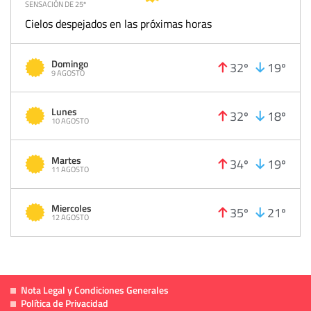
SENSACIÓN DE 25º
Cielos despejados en las próximas horas
Domingo
32º
19º
9 AGOSTO
Lunes
32º
18º
10 AGOSTO
Martes
34º
19º
11 AGOSTO
Miercoles
35º
21º
12 AGOSTO
Nota Legal y Condiciones Generales
Política de Privacidad