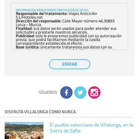
INFORMACIÓN BÁSICA SOBRE PROTECCIÓN DE DATOS
Responsable del tratamiento:
Viajes Anticiclón
S.L/Hoteles.net
Dirección del responsable:
Calle Mayor número 46,30893
Lorca - Murcia
Finalidad:
sus datos serán usados para poder atender sus
solicitudes y prestarle nuestros servicios.
Publicidad:
solo le enviaremos publicidad con su autorización
previa, que podrá facilitarnos mediante la casilla
correspondiente establecida al efecto.
Base Jurídica:
únicamente trataremos sus datos con su
consentimiento previo, que podrá facilitarnos mediante la
casilla correspondiente establecida al efecto.
Destinatarios:
con carácter general, sólo el personal de
nuestra entidad que esté debidamente autorizado podrá
ENVIAR
tener conocimiento de la información que le pedimos. No se
comunicarán datos a terceros.
Derechos:
tiene derecho a saber qué información tenemos
sobre usted, corregirla y eliminarla, tal y como se explica en
la información adicional disponible en nuestra página web.
Información complementaria:
Puede consultar la información
adicional y detallada sobre cómo tratamos sus datos en la
política de privacidad
SÍGUENOS
DISFRUTA VILLALONGA COMO NUNCA
El pueblo valenciano de Villalonga, en la
Sierra de Safor