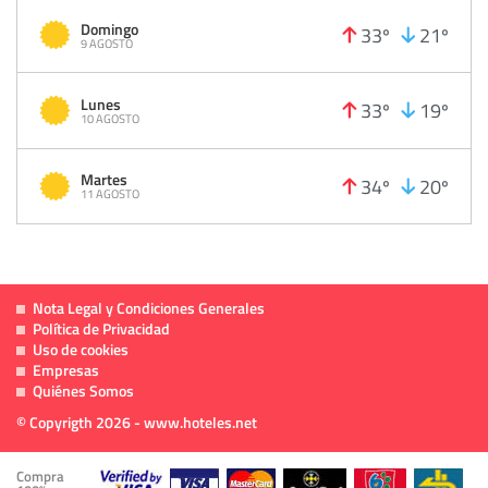
Domingo
33º
21º
9 AGOSTO
Lunes
33º
19º
10 AGOSTO
Martes
34º
20º
11 AGOSTO
Nota Legal y Condiciones Generales
Política de Privacidad
Uso de cookies
Empresas
Quiénes Somos
© Copyrigth 2026 - www.hoteles.net
Compra