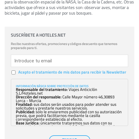
para la observación espacial de la NASA, la Casa de la Cadena, etc. Otras
actividades que ofrece a sus visitantes son: observar aves, montar a
bicicleta, jugar al pádel y pasear por sus bosques.
SUSCRÍBETE A HOTELES.NET
Recibe nuestras ofertas, promociones y códigos descuento que tenemos
preparado para ti.
Acepto el tratamiento de mis datos para recibir la Newsletter
INFORMACIÓN BÁSICA SOBRE PROTECCIÓN DE DATOS
Responsable del tratamiento:
Viajes Anticiclón
S.L/Hoteles.net
Dirección del responsable:
Calle Mayor número 46,30893
Lorca - Murcia
Finalidad:
sus datos serán usados para poder atender sus
solicitudes y prestarle nuestros servicios.
Publicidad:
solo le enviaremos publicidad con su autorización
previa, que podrá facilitarnos mediante la casilla
correspondiente establecida al efecto.
Base Jurídica:
únicamente trataremos sus datos con su
consentimiento previo, que podrá facilitarnos mediante la
casilla correspondiente establecida al efecto.
Destinatarios:
con carácter general, sólo el personal de
nuestra entidad que esté debidamente autorizado podrá