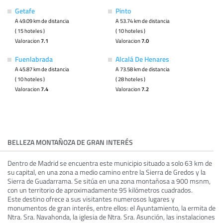
Getafe
Pinto
A 49.09 km de distancia
A 53.74 km de distancia
( 15 hoteles )
( 10 hoteles )
Valoracion
7.1
Valoracion
7.0
Fuenlabrada
Alcalá De Henares
A 45.87 km de distancia
A 73.58 km de distancia
( 10 hoteles )
( 28 hoteles )
Valoracion
7.4
Valoracion
7.2
BELLEZA MONTAÑOZA DE GRAN INTERÉS
Dentro de Madrid se encuentra este municipio situado a solo 63 km de
su capital, en una zona a medio camino entre la Sierra de Gredos y la
Sierra de Guadarrama. Se sitúa en una zona montañosa a 900 msnm,
con un territorio de aproximadamente 95 kilómetros cuadrados.
Este destino ofrece a sus visitantes numerosos lugares y
monumentos de gran interés, entre ellos: el Ayuntamiento, la ermita de
Ntra. Sra. Navahonda, la iglesia de Ntra. Sra. Asunción, las instalaciones