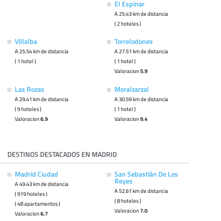
El Espinar
A 25.43 km de distancia
( 2 hoteles )
Villalba
Torrelodones
A 25.54 km de distancia
A 27.51 km de distancia
( 1 hotel )
( 1 hotel )
Valoracion
5.9
Las Rozas
Moralzarzal
A 29.41 km de distancia
A 30.59 km de distancia
( 9 hoteles )
( 1 hotel )
Valoracion
6.9
Valoracion
9.4
DESTINOS DESTACADOS EN MADRID
Madrid Ciudad
San Sebastián De Los
Reyes
A 49.43 km de distancia
A 52.61 km de distancia
( 919 hoteles )
( 8 hoteles )
( 48 apartamentos )
Valoracion
7.0
Valoracion
6.7