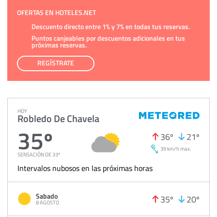
OFERTAS EN HOTELES.NET
Descuento directo entre 1% y 7% en todas tus reservas.
Puntos canjeables por descuentos adicionales en tus
próximas reservas.
REGÍSTRATE
HOY
Robledo De Chavela
35º
36º
21º
39 km/h max.
SENSACIÓN DE 33º
Intervalos nubosos en las próximas horas
Sabado
35º
20º
8 AGOSTO