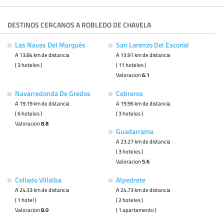
DESTINOS CERCANOS A ROBLEDO DE CHAVELA
Las Navas Del Marqués
San Lorenzo Del Escorial
A 13.84 km de distancia
A 13.91 km de distancia
( 3 hoteles )
( 11 hoteles )
Valoracion
6.1
Navarredonda De Gredos
Cebreros
A 19.19 km de distancia
A 19.96 km de distancia
( 6 hoteles )
( 3 hoteles )
Valoracion
8.8
Guadarrama
A 23.27 km de distancia
( 3 hoteles )
Valoracion
5.6
Collado Villalba
Alpedrete
A 24.33 km de distancia
A 24.73 km de distancia
( 1 hotel )
( 2 hoteles )
Valoracion
8.0
( 1 apartamento )