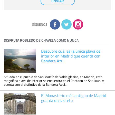
ENVIAR
tener conocimiento de la información que le pedimos. No se
comunicarán datos a terceros.
Derechos:
tiene derecho a saber qué información tenemos
sobre usted, corregirla y eliminarla, tal y como se explica en
la información adicional disponible en nuestra página web.
Información complementaria:
Puede consultar la información
adicional y detallada sobre cómo tratamos sus datos en la
política de privacidad
SÍGUENOS
DISFRUTA ROBLEDO DE CHAVELA COMO NUNCA
Descubre cuál es la única playa de
interior en Madrid que cuenta con
Bandera Azul
Situada en el pueblo de San Martín de Valdeiglesias, en Madrid, esta
magnífica playa de interior se encuentra en el Pantano de San Juan, y
cuenta con el distintivo de la Bandera Azul...
El Monasterio más antiguo de Madrid
guarda un secreto