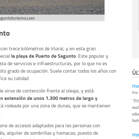
aguntoturismo.com
nto
on trece kilómetros de litoral, y en esta gran
la playa de Puerto de Sagunto
pecial
. Este popular y
sta de servicios e infraestructuras, por lo que no es
lto grado de ocupación. Suele contar todos los años con
ÚL
ica su calidad.
Hot
e sirve de contención frente al oleaje, y está
Po
n extensión de unos 1.300 metros de largo y
"Pé
stá rodeada por una zona de dunas, que se mantienen
mal
.
edu
hab
spone de accesos adaptados para las personas con
és, alquiler de sombrillas y hamacas, puesto de
Ho