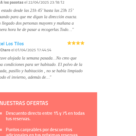
Información complementaria:
Puede consultar
r
A los pasotas
el 22/04/2025 23:18:12
la información adicional y detallada sobre cómo
 estado desde las 21h 45’ hasta las 23h 15’
tratamos sus datos en la
política de privacidad
mando para que me digan la dirección exacta.
 llegado dos personas mayores y mañana a
mera hora he de pasar a recogerlas.Todo…"
el Los Tilos
r
Charo
el 01/04/2025 17:44:54
tuve alojada la semana pasada...No creo que
na condiciones para ser habitado. El polvo de la
rada, pasillo y habitación , no se había limpiado
todo el invierno, además de…"
NUESTRAS OFERTAS
Descuento directo entre
1%
y
7%
en todas
tus reservas.
Puntos canjeables por descuentos
adicionales en tus próximas reservas.