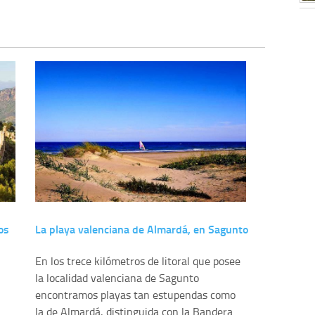
os
La playa valenciana de Almardá, en Sagunto
En los trece kilómetros de litoral que posee
la localidad valenciana de Sagunto
encontramos playas tan estupendas como
la de Almardá, distinguida con la Bandera