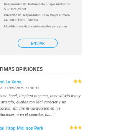
Responsable del tratamiento:
Viajes Anticiclón
S.L/Hoteles.net
Dirección del responsable:
Calle Mayor número
46,30893 Lorca - Murcia
Finalidad:
sus datos serán usados para poder
atender sus solicitudes y prestarle nuestros
servicios.
Publicidad:
solo le enviaremos publicidad con su
ENVIAR
autorización previa, que podrá facilitarnos
mediante la casilla correspondiente
establecida al efecto.
Base Jurídica:
únicamente trataremos sus datos
TIMAS OPINIONES
con su consentimiento previo, que podrá
facilitarnos mediante la casilla correspondiente
establecida al efecto.
el La Xana
Destinatarios:
con carácter general, sólo el
r
el 27/09/2025 23:10:13
personal de nuestra entidad que esté
debidamente autorizado podrá tener
simo hotel, limpieza ninguna, inmovilisrio roto y
conocimiento de la información que le pedimos.
No se comunicarán datos a terceros.
 arrerglo, dueñas con Mal carácter y sin
Derechos:
tiene derecho a saber qué
cación, sin aire ni calefacción en las
información tenemos sobre usted, corregirla y
itaciones ni en el comedor, las…"
eliminarla, tal y como se explica en la
información adicional disponible en nuestra
tel Htop Molinos Park
página web.