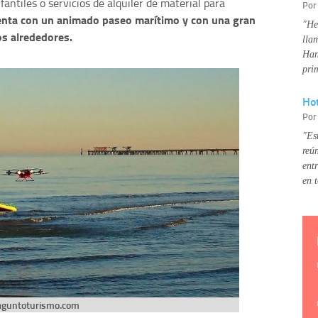
fantiles o servicios de alquiler de material para
Po
enta con un animado paseo marítimo y con una gran
"He
os alrededores.
lla
Han
pri
Hot
Po
"Es
reú
ent
en 
aguntoturismo.com