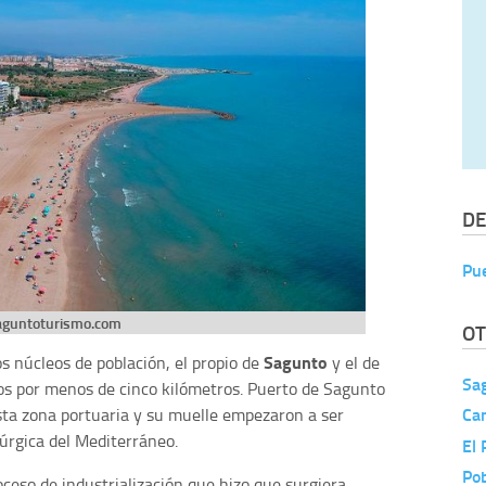
DE
Pu
aguntoturismo.com
OT
Sagunto
s núcleos de población, el propio de
y el de
Sa
s por menos de cinco kilómetros. Puerto de Sagunto
Ca
esta zona portuaria y su muelle empezaron a ser
rúrgica del Mediterráneo.
El 
Pob
oceso de industrialización que hizo que surgiera