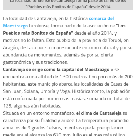
La localidad turolense de Cantavieja forma parte de la red de los
"Pueblos más Bonitos de España" desde 2014
comarca del
La localidad de Cantavieja, en la histórica
Maestrazgo
"Los
turolense, forma parte de la asociación de
Pueblos más Bonitos de España"
desde el año 2014, y
motivos no le faltan. Este pueblo de la provincia de Teruel, en
Aragón, destaca por su impresionante entorno natural y por su
abundancia de monumentos, además de por su oferta
gastronómica y sus tradiciones.
Cantavieja se erige como la capital del Maestrazgo
y se
encuentra a una altitud de 1.300 metros. Con poco más de 700
habitantes, este municipio abarca las localidades de Casas de
San Juan, Solana, Umbría y Vega. Históricamente, la población
está conformada por numerosas masías, sumando un total de
125, algunas aún habitadas.
el clima de Cantaviej
a
Situada en un entorno montañoso,
se
caracteriza por su frialdad y aridez. La temperatura promedio
anual es de 9 grados Celsius, mientras que la precipitación
media anual alcanza los 670 mm. Julio es el mes más cálido,