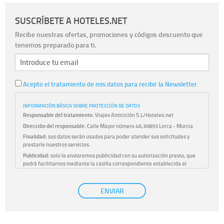
SUSCRÍBETE A HOTELES.NET
Recibe nuestras ofertas, promociones y códigos descuento que
tenemos preparado para ti.
Acepto el tratamiento de mis datos para recibir la Newsletter
INFORMACIÓN BÁSICA SOBRE PROTECCIÓN DE DATOS
Responsable del tratamiento:
Viajes Anticiclón S.L/Hoteles.net
Dirección del responsable:
Calle Mayor número 46,30893 Lorca - Murcia
Finalidad:
sus datos serán usados para poder atender sus solicitudes y
prestarle nuestros servicios.
Publicidad:
solo le enviaremos publicidad con su autorización previa, que
podrá facilitarnos mediante la casilla correspondiente establecida al
efecto.
Base Jurídica:
únicamente trataremos sus datos con su consentimiento
ENVIAR
previo, que podrá facilitarnos mediante la casilla correspondiente
establecida al efecto.
Destinatarios:
con carácter general, sólo el personal de nuestra entidad
que esté debidamente autorizado podrá tener conocimiento de la