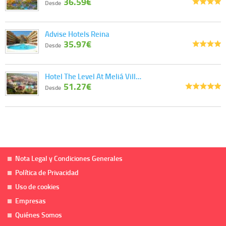
36.59€
Desde
Advise Hotels Reina
35.97€
Desde
Hotel The Level At Meliá Vill…
51.27€
Desde
Nota Legal y Condiciones Generales
Política de Privacidad
Uso de cookies
Empresas
Quiénes Somos