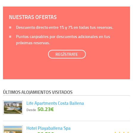
NUESTRAS OFERTAS
Descuento directo entre
1%
y
7%
en todas tus reservas.
Puntos canjeables por descuentos adicionales en tus
próximas reservas.
REGÍSTRATE
ÚLTIMOS ALOJAMIENTOS VISITADOS
Life Apartments Costa Ballena
50.23€
Desde
Hotel Playaballena Spa