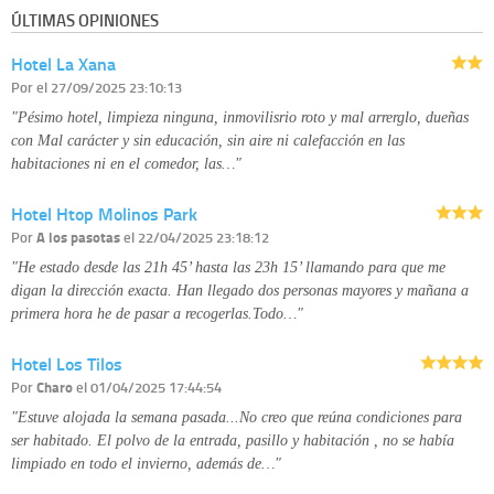
información que le pedimos. No se comunicarán datos a terceros.
ÚLTIMAS OPINIONES
Derechos:
tiene derecho a saber qué información tenemos sobre usted,
corregirla y eliminarla, tal y como se explica en la información adicional
Hotel La Xana
disponible en nuestra página web.
Información complementaria:
Puede consultar la información adicional y
Por
el 27/09/2025 23:10:13
detallada sobre cómo tratamos sus datos en la
política de privacidad
"Pésimo hotel, limpieza ninguna, inmovilisrio roto y mal arrerglo, dueñas
con Mal carácter y sin educación, sin aire ni calefacción en las
habitaciones ni en el comedor, las…"
Hotel Htop Molinos Park
Por
A los pasotas
el 22/04/2025 23:18:12
"He estado desde las 21h 45’ hasta las 23h 15’ llamando para que me
digan la dirección exacta. Han llegado dos personas mayores y mañana a
primera hora he de pasar a recogerlas.Todo…"
Hotel Los Tilos
Por
Charo
el 01/04/2025 17:44:54
"Estuve alojada la semana pasada...No creo que reúna condiciones para
ser habitado. El polvo de la entrada, pasillo y habitación , no se había
limpiado en todo el invierno, además de…"