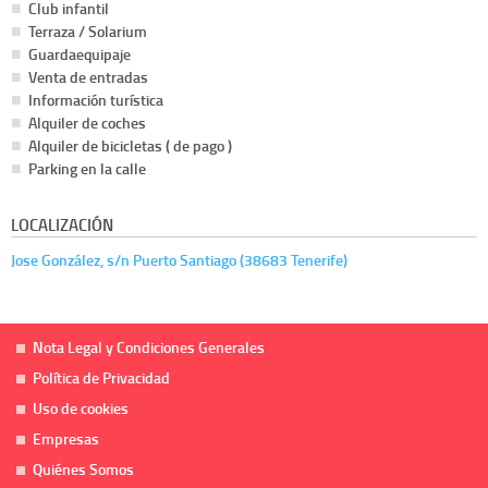
Club infantil
Terraza / Solarium
Guardaequipaje
Venta de entradas
Información turística
Alquiler de coches
Alquiler de bicicletas ( de pago )
Parking en la calle
LOCALIZACIÓN
Jose González, s/n Puerto Santiago (38683 Tenerife)
Nota Legal y Condiciones Generales
Política de Privacidad
Uso de cookies
Empresas
Quiénes Somos