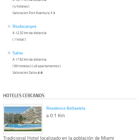
( 4 hoteles )
Valoracion Port Aventura
7.3
Riudecanyes
A 12.32 km de distancia
( 1 hotel )
Salou
A 17.62 km de distancia
( 95 hoteles ) ( 49 apartamentos )
Valoracion Salou
6.8
HOTELES CERCANOS
Residence Bellavista
a 0.1 Km
Tradicional Hotel localizado en la población de Miami