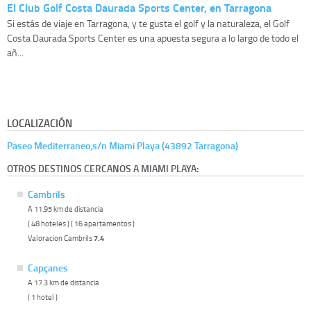
El Club Golf Costa Daurada Sports Center, en Tarragona
Si estás de viaje en Tarragona, y te gusta el golf y la naturaleza, el Golf
Costa Daurada Sports Center es una apuesta segura a lo largo de todo el
añ...
LOCALIZACIÓN
Paseo Mediterraneo,s/n Miami Playa (43892 Tarragona)
OTROS DESTINOS CERCANOS A MIAMI PLAYA:
Cambrils
A 11.95 km de distancia
( 48 hoteles ) ( 16 apartamentos )
Valoracion Cambrils
7.4
Capçanes
A 17.3 km de distancia
( 1 hotel )