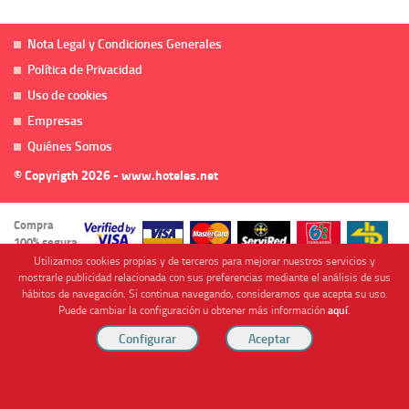
Nota Legal y Condiciones Generales
Política de Privacidad
Uso de cookies
Empresas
Quiénes Somos
© Copyrigth 2026 - www.hoteles.net
Compra
100% segura
Utilizamos cookies propias y de terceros para mejorar nuestros servicios y
mostrarle publicidad relacionada con sus preferencias mediante el análisis de sus
hábitos de navegación. Si continua navegando, consideramos que acepta su uso.
Puede cambiar la configuración u obtener más información
aquí
.
Cofinanciado por
Viajes Anticiclón, S.L. Agencia de Viajes Online - C.I. MU-107-2-25. C/ Mayor nº46 Bajo,
CP: 30893, Almendricos (Murcia, Spain).