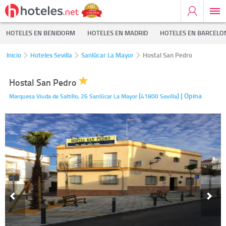
HOTELES EN BENIDORM
HOTELES EN MADRID
HOTELES EN BARCELO
Inicio
Hoteles Sevilla
Sanlúcar La Mayor
Hostal San Pedro
Hostal San Pedro
(
)
| Opina
Marquesa Viuda de Saltillo, 26
Sanlúcar La Mayor
41800
Sevilla