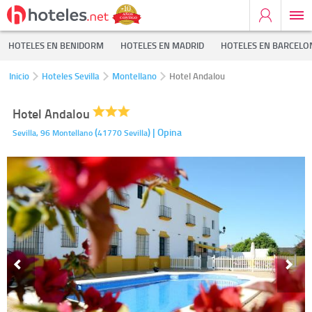
HOTELES EN BENIDORM
HOTELES EN MADRID
HOTELES EN BARCELO
Inicio
Hoteles Sevilla
Montellano
Hotel Andalou
Hotel Andalou
(
)
| Opina
Sevilla, 96
Montellano
41770
Sevilla