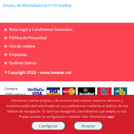
Sevilla, 96 Montellano (41770 Sevilla)
Nota Legal y Condiciones Generales
Política de Privacidad
Uso de cookies
Empresas
Quiénes Somos
© Copyrigth 2026 - www.hoteles.net
Compra
100% segura
Utilizamos cookies propias y de terceros para mejorar nuestros servicios y
mostrarle publicidad relacionada con sus preferencias mediante el análisis de sus
hábitos de navegación. Si continua navegando, consideramos que acepta su uso.
Puede cambiar la configuración u obtener más información
aquí
.
Cofinanciado por