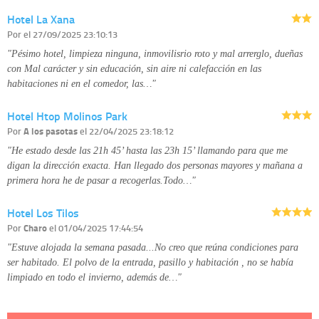
corregirla y eliminarla, tal y como se explica en la información adicional
Hotel La Xana
disponible en nuestra página web.
Información complementaria:
Puede consultar la información adicional y
Por
el 27/09/2025 23:10:13
detallada sobre cómo tratamos sus datos en la
política de privacidad
"Pésimo hotel, limpieza ninguna, inmovilisrio roto y mal arrerglo, dueñas
con Mal carácter y sin educación, sin aire ni calefacción en las
habitaciones ni en el comedor, las…"
Hotel Htop Molinos Park
Por
A los pasotas
el 22/04/2025 23:18:12
"He estado desde las 21h 45’ hasta las 23h 15’ llamando para que me
digan la dirección exacta. Han llegado dos personas mayores y mañana a
primera hora he de pasar a recogerlas.Todo…"
Hotel Los Tilos
Por
Charo
el 01/04/2025 17:44:54
"Estuve alojada la semana pasada...No creo que reúna condiciones para
ser habitado. El polvo de la entrada, pasillo y habitación , no se había
limpiado en todo el invierno, además de…"