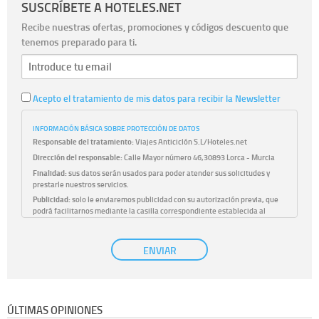
SUSCRÍBETE A HOTELES.NET
Recibe nuestras ofertas, promociones y códigos descuento que
tenemos preparado para ti.
Acepto el tratamiento de mis datos para recibir la Newsletter
INFORMACIÓN BÁSICA SOBRE PROTECCIÓN DE DATOS
Responsable del tratamiento:
Viajes Anticiclón S.L/Hoteles.net
Dirección del responsable:
Calle Mayor número 46,30893 Lorca - Murcia
Finalidad:
sus datos serán usados para poder atender sus solicitudes y
prestarle nuestros servicios.
Publicidad:
solo le enviaremos publicidad con su autorización previa, que
podrá facilitarnos mediante la casilla correspondiente establecida al
efecto.
Base Jurídica:
únicamente trataremos sus datos con su consentimiento
ENVIAR
previo, que podrá facilitarnos mediante la casilla correspondiente
establecida al efecto.
Destinatarios:
con carácter general, sólo el personal de nuestra entidad
que esté debidamente autorizado podrá tener conocimiento de la
información que le pedimos. No se comunicarán datos a terceros.
ÚLTIMAS OPINIONES
Derechos:
tiene derecho a saber qué información tenemos sobre usted,