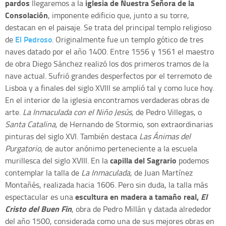
pardos
iglesia de Nuestra Señora de la
llegaremos a la
Consolación
, imponente edificio que, junto a su torre,
destacan en el paisaje. Se trata del principal templo religioso
El Pedroso
de
. Originalmente fue un templo gótico de tres
naves datado por el año 1400. Entre 1556 y 1561 el maestro
de obra Diego Sánchez realizó los dos primeros tramos de la
nave actual. Sufrió grandes desperfectos por el terremoto de
Lisboa y a finales del siglo XVIII se amplió tal y como luce hoy.
En el interior de la iglesia encontramos verdaderas obras de
arte.
La Inmaculada con el Niño Jesús,
de Pedro Villegas, o
Santa Catalina,
de Hernando de Stormio, son extraordinarias
pinturas del siglo XVI. También destaca
Las Ánimas del
Purgatorio,
de autor anónimo perteneciente a la escuela
capilla del Sagrario
murillesca del siglo XVIII. En la
podemos
contemplar la talla de
La Inmaculada,
de Juan Martínez
Montañés, realizada hacia 1606. Pero sin duda, la talla más
escultura en madera a tamaño real,
El
espectacular es una
Cristo del Buen Fin
, obra de Pedro Millán y datada alrededor
del año 1500, considerada como una de sus mejores obras en