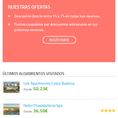
NUESTRAS OFERTAS
Descuento directo entre
1%
y
7%
en todas tus reservas.
Puntos canjeables por descuentos adicionales en tus
próximas reservas.
REGÍSTRATE
ÚLTIMOS ALOJAMIENTOS VISITADOS
Life Apartments Costa Ballena
50.23€
Desde
Hotel Playaballena Spa
36.59€
Desde