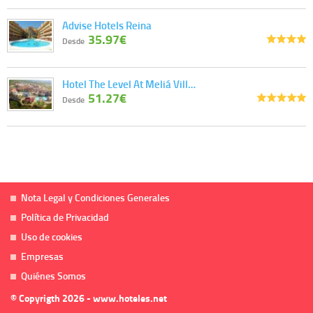
Advise Hotels Reina
35.97€
Desde
Hotel The Level At Meliá Vill…
51.27€
Desde
Nota Legal y Condiciones Generales
Política de Privacidad
Uso de cookies
Empresas
Quiénes Somos
© Copyrigth 2026 - www.hoteles.net