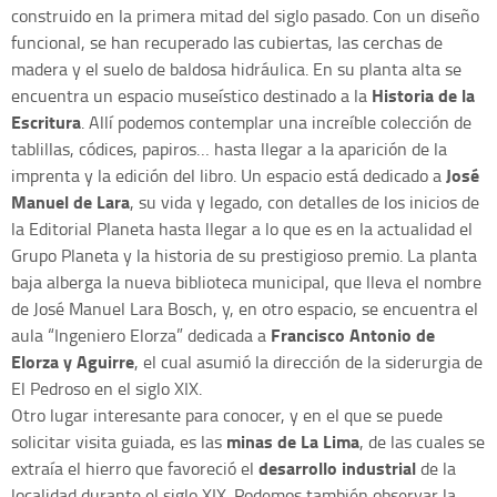
construido en la primera mitad del siglo pasado. Con un diseño
funcional, se han recuperado las cubiertas, las cerchas de
madera y el suelo de baldosa hidráulica. En su planta alta se
Historia de la
encuentra un espacio museístico destinado a la
Escritura
. Allí podemos contemplar una increíble colección de
tablillas, códices, papiros… hasta llegar a la aparición de la
José
imprenta y la edición del libro. Un espacio está dedicado a
Manuel de Lara
, su vida y legado, con detalles de los inicios de
la Editorial Planeta hasta llegar a lo que es en la actualidad el
Grupo Planeta y la historia de su prestigioso premio. La planta
baja alberga la nueva biblioteca municipal, que lleva el nombre
de José Manuel Lara Bosch, y, en otro espacio, se encuentra el
Francisco Antonio de
aula “Ingeniero Elorza” dedicada a
Elorza y Aguirre
, el cual asumió la dirección de la siderurgia de
El Pedroso en el siglo XIX.
Otro lugar interesante para conocer, y en el que se puede
minas de La Lima
solicitar visita guiada, es las
, de las cuales se
desarrollo industrial
extraía el hierro que favoreció el
de la
localidad durante el siglo XIX. Podemos también observar la