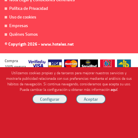
Política de Privacidad
Uso de cookies
Empresas
Quiénes Somos
© Copyrigth 2026 - www.hoteles.net
Compra
100% segura
Utilizamos cookies propias y de terceros para mejorar nuestros servicios y
mostrarle publicidad relacionada con sus preferencias mediante el análisis de sus
hábitos de navegación. Si continua navegando, consideramos que acepta su uso.
Puede cambiar la configuración u obtener más información
aquí
.
Cofinanciado por
Viajes Anticiclón, S.L. Agencia de Viajes Online - C.I. MU-107-2-25. C/ Mayor nº46 Bajo,
CP: 30893, Almendricos (Murcia, Spain).
RESERVAR HABITACIÓN