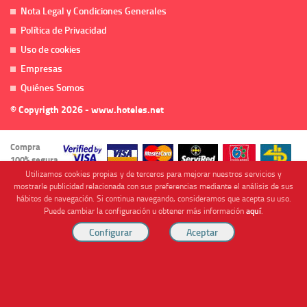
Nota Legal y Condiciones Generales
Política de Privacidad
Uso de cookies
Empresas
Quiénes Somos
© Copyrigth 2026 - www.hoteles.net
Compra
100% segura
Utilizamos cookies propias y de terceros para mejorar nuestros servicios y
mostrarle publicidad relacionada con sus preferencias mediante el análisis de sus
hábitos de navegación. Si continua navegando, consideramos que acepta su uso.
Puede cambiar la configuración u obtener más información
aquí
.
Cofinanciado por
Viajes Anticiclón, S.L. Agencia de Viajes Online - C.I. MU-107-2-25. C/ Mayor nº46 Bajo,
CP: 30893, Almendricos (Murcia, Spain).
RESERVAR HABITACIÓN