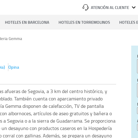
ATENCIÓN AL CLIENTE
HOTELES EN BARCELONA
HOTELES EN TORREMOLINOS
HOTELES E
deria Gemma
)
Opina
ia
 afueras de Segovia, a 3 km del centro histórico, y
eblado. También cuenta con aparcamiento privado
ría Gemma disponen de calefacción, TV de pantalla
 con albornoces, artículos de aseo gratuitos y bañera o
s a Segovia o a la sierra de Guadarrama. Se proporciona
ve un desayuno con productos caseros en la Hospedería
corral con gallinas. Además, se prepara un desayuno