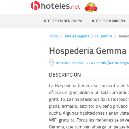
HOTELES EN BENIDORM
HOTELES EN MADRID
Inicio
Hoteles Segovia
La Lastrilla
Hospe
Hospederia Gemma
(
Travesia Colombia, 2
La Lastrilla
40196
Segov
DESCRIPCIÓN
La Hospedería Gemma se encuentra en las
ofrece un gran jardín y un solárium amu
gratuito. Las habitaciones de la Hospede
plana, armario, escritorio y baño privado
ducha. Algunas habitaciones tienen vista
WiFi gratuita. Todas las mañanas se sir
Gemma, que también alberga un pequeño 