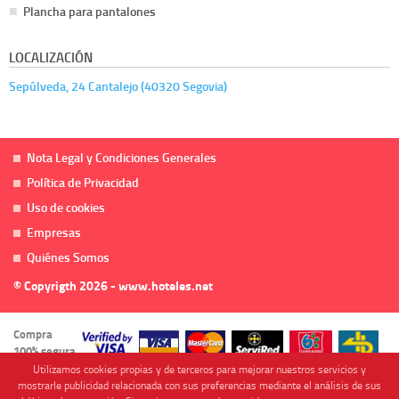
Plancha para pantalones
LOCALIZACIÓN
Sepúlveda, 24 Cantalejo (40320 Segovia)
Nota Legal y Condiciones Generales
Política de Privacidad
Uso de cookies
Empresas
Quiénes Somos
© Copyrigth 2026 - www.hoteles.net
Compra
100% segura
Utilizamos cookies propias y de terceros para mejorar nuestros servicios y
mostrarle publicidad relacionada con sus preferencias mediante el análisis de sus