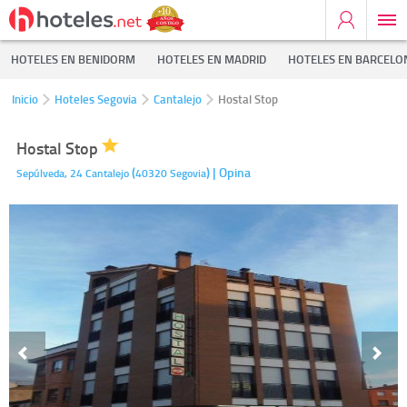
HOTELES EN BENIDORM
HOTELES EN MADRID
HOTELES EN BARCELO
Inicio
Hoteles Segovia
Cantalejo
Hostal Stop
Hostal Stop
(
)
| Opina
Sepúlveda, 24
Cantalejo
40320
Segovia