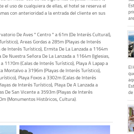
 el uso de cualquiera de ellas, el hotel se reserva el
Es
pri
mas con anterioridad a la entrada del cliente en sus
are
atorio De Aves " Centro " a 61m (De Interés Cultural),
Turístico), Areas Gordas a 285m (Playas de Interés
s de Interés Turístico), Ermita De La Lanzada a 1164m
la De Nuestra Señora De La Lanzada a 1164m (Iglesias,
 a 1170m (Calas de Interés Turístico), Playa A Lapap a
El 
ta Montalvo a 3196m (Playas de Interés Turístico),
qu
urístico), Playa Foxos a 3302m (Calas de Interés
aq
layas de Interés Turístico), Playa De A Lanzada a
Es
yas De San Vicente a 3593m (Playas de Interés
de 
30m (Monumentos Históricos, Cultura).