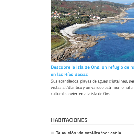
Descubre la isla de Ons: un refugio de n
en las Rías Baixas
Sus acantilados, playas de aguas cristalinas, s
vistas al Atlántico y un valioso patrimonio natur
cultural convierten a la isla de Ons ...
HABITACIONES
Televisión vía satélite/por cable