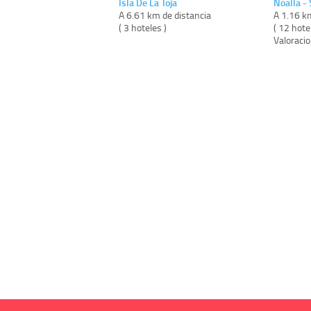
Isla De La Toja
Noalla -
A 6.61 km de distancia
A 1.16 k
( 3 hoteles )
( 12 hote
Valoraci