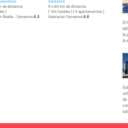
 Sanxenxo
Sanxenxo
m de distancia
A 4.65 km de distancia
les )
( 104 hoteles ) ( 5 apartamentos )
6.3
6.6
on Noalla - Sanxenxo
Valoracion Sanxenxo
El
kil
la 
la 
Est
ur
de 
co
sal