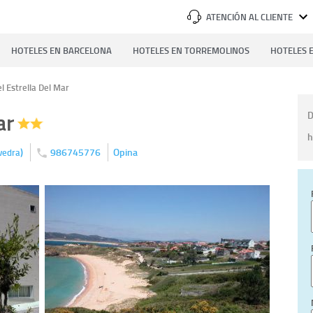
ATENCIÓN AL CLIENTE
HOTELES EN BARCELONA
HOTELES EN TORREMOLINOS
HOTELES E
l Estrella Del Mar
ar
D
h
)
986745776
Opina
vedra