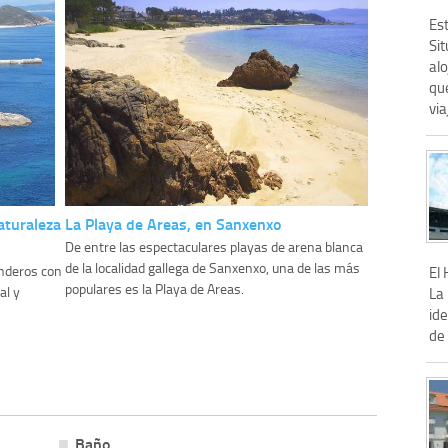
Est
Sit
alo
que
via
aturaleza
La Playa de Areas, en Sanxenxo
De entre las espectaculares playas de arena blanca
de la localidad gallega de Sanxenxo, una de las más
enderos con
El 
populares es la Playa de Areas.
al y
La
ide
de 
Baño