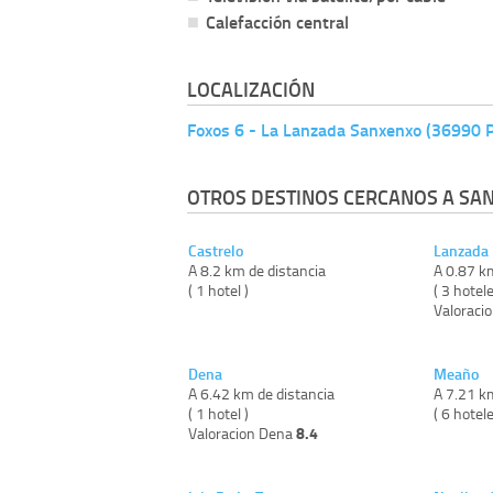
Calefacción central
LOCALIZACIÓN
Foxos 6 - La Lanzada Sanxenxo (36990 
OTROS DESTINOS CERCANOS A SA
Castrelo
Lanzada
A 8.2 km de distancia
A 0.87 k
( 1 hotel )
( 3 hotele
Valoraci
Dena
Meaño
A 6.42 km de distancia
A 7.21 k
( 1 hotel )
( 6 hotele
8.4
Valoracion Dena