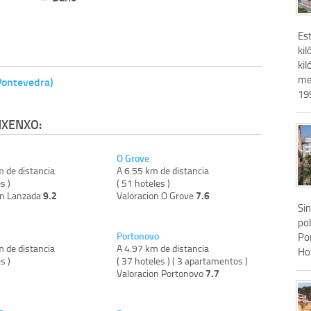
Es
kil
ki
me
Pontevedra)
199
NXENXO:
O Grove
m de distancia
A 6.55 km de distancia
s )
( 51 hoteles )
9.2
7.6
on Lanzada
Valoracion O Grove
Sin
po
Portonovo
Po
m de distancia
A 4.97 km de distancia
Ho
s )
( 37 hoteles ) ( 3 apartamentos )
7.7
Valoracion Portonovo