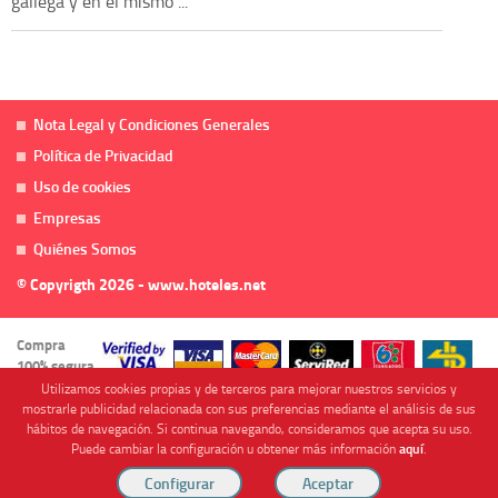
gallega y en el mismo ...
Nota Legal y Condiciones Generales
Política de Privacidad
Uso de cookies
Empresas
Quiénes Somos
© Copyrigth 2026 - www.hoteles.net
Compra
100% segura
Utilizamos cookies propias y de terceros para mejorar nuestros servicios y
mostrarle publicidad relacionada con sus preferencias mediante el análisis de sus
hábitos de navegación. Si continua navegando, consideramos que acepta su uso.
Puede cambiar la configuración u obtener más información
aquí
.
Cofinanciado por