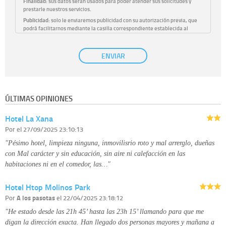
Finalidad:
sus datos serán usados para poder atender sus solicitudes y
prestarle nuestros servicios.
Publicidad:
solo le enviaremos publicidad con su autorización previa, que
podrá facilitarnos mediante la casilla correspondiente establecida al
efecto.
Base Jurídica:
únicamente trataremos sus datos con su consentimiento
ENVIAR
previo, que podrá facilitarnos mediante la casilla correspondiente
establecida al efecto.
Destinatarios:
con carácter general, sólo el personal de nuestra entidad
que esté debidamente autorizado podrá tener conocimiento de la
información que le pedimos. No se comunicarán datos a terceros.
ÚLTIMAS OPINIONES
Derechos:
tiene derecho a saber qué información tenemos sobre usted,
corregirla y eliminarla, tal y como se explica en la información adicional
Hotel La Xana
disponible en nuestra página web.
Información complementaria:
Puede consultar la información adicional y
Por
el 27/09/2025 23:10:13
detallada sobre cómo tratamos sus datos en la
política de privacidad
"Pésimo hotel, limpieza ninguna, inmovilisrio roto y mal arrerglo, dueñas
con Mal carácter y sin educación, sin aire ni calefacción en las
habitaciones ni en el comedor, las…"
Hotel Htop Molinos Park
Por
A los pasotas
el 22/04/2025 23:18:12
"He estado desde las 21h 45’ hasta las 23h 15’ llamando para que me
digan la dirección exacta. Han llegado dos personas mayores y mañana a