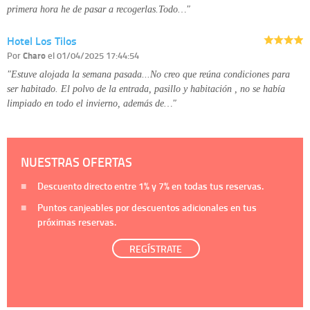
primera hora he de pasar a recogerlas.Todo…"
Hotel Los Tilos
Por
Charo
el 01/04/2025 17:44:54
"Estuve alojada la semana pasada...No creo que reúna condiciones para
ser habitado. El polvo de la entrada, pasillo y habitación , no se había
limpiado en todo el invierno, además de…"
NUESTRAS OFERTAS
Descuento directo entre
1%
y
7%
en todas tus reservas.
Puntos canjeables por descuentos adicionales en tus
próximas reservas.
REGÍSTRATE