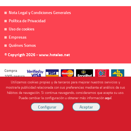
Nota Legal y Condiciones Generales
Política de Privacidad
Uso de cookies
Empresas
Quiénes Somos
© Copyrigth 2026 - www.hoteles.net
Compra
100% segura
Utilizamos cookies propias y de terceros para mejorar nuestros servicios y
mostrarle publicidad relacionada con sus preferencias mediante el análisis de sus
hábitos de navegación. Si continua navegando, consideramos que acepta su uso.
Puede cambiar la configuración u obtener más información
aquí
.
Cofinanciado por
Viajes Anticiclón, S.L. Agencia de Viajes Online - C.I. MU-107-2-25. C/ Mayor nº46 Bajo,
CP: 30893, Almendricos (Murcia, Spain).