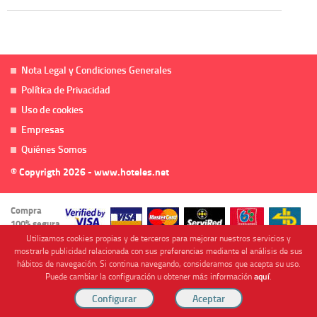
Nota Legal y Condiciones Generales
Política de Privacidad
Uso de cookies
Empresas
Quiénes Somos
© Copyrigth 2026 - www.hoteles.net
Compra
100% segura
Utilizamos cookies propias y de terceros para mejorar nuestros servicios y
mostrarle publicidad relacionada con sus preferencias mediante el análisis de sus
hábitos de navegación. Si continua navegando, consideramos que acepta su uso.
Puede cambiar la configuración u obtener más información
aquí
.
Cofinanciado por