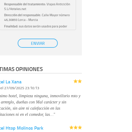
Responsable del tratamiento:
Viajes Anticiclón
S.L/Hoteles.net
Dirección del responsable:
Calle Mayor número
46,30893 Lorca - Murcia
Finalidad:
sus datos serán usados para poder
atender sus solicitudes y prestarle nuestros
servicios.
Publicidad:
solo le enviaremos publicidad con su
ENVIAR
autorización previa, que podrá facilitarnos
mediante la casilla correspondiente
establecida al efecto.
Base Jurídica:
únicamente trataremos sus datos
TIMAS OPINIONES
con su consentimiento previo, que podrá
facilitarnos mediante la casilla correspondiente
establecida al efecto.
el La Xana
Destinatarios:
con carácter general, sólo el
r
el 27/09/2025 23:10:13
personal de nuestra entidad que esté
debidamente autorizado podrá tener
simo hotel, limpieza ninguna, inmovilisrio roto y
conocimiento de la información que le pedimos.
No se comunicarán datos a terceros.
 arrerglo, dueñas con Mal carácter y sin
Derechos:
tiene derecho a saber qué
cación, sin aire ni calefacción en las
información tenemos sobre usted, corregirla y
itaciones ni en el comedor, las…"
eliminarla, tal y como se explica en la
información adicional disponible en nuestra
tel Htop Molinos Park
página web.