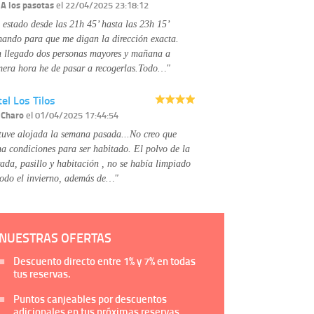
Información complementaria:
Puede consultar
r
A los pasotas
el 22/04/2025 23:18:12
la información adicional y detallada sobre cómo
 estado desde las 21h 45’ hasta las 23h 15’
tratamos sus datos en la
política de privacidad
mando para que me digan la dirección exacta.
 llegado dos personas mayores y mañana a
mera hora he de pasar a recogerlas.Todo…"
el Los Tilos
r
Charo
el 01/04/2025 17:44:54
tuve alojada la semana pasada...No creo que
na condiciones para ser habitado. El polvo de la
rada, pasillo y habitación , no se había limpiado
todo el invierno, además de…"
NUESTRAS OFERTAS
Descuento directo entre
1%
y
7%
en todas
tus reservas.
Puntos canjeables por descuentos
adicionales en tus próximas reservas.