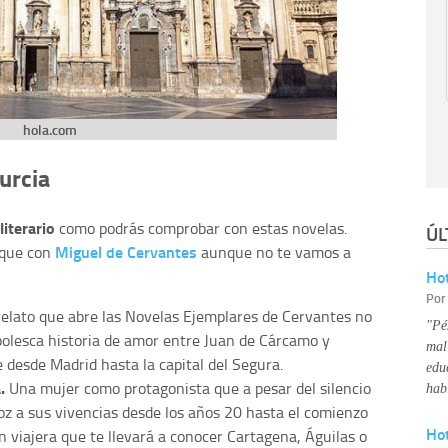
hola.com
urcia
literario
como podrás comprobar con estas novelas.
ÚL
Miguel de Cervantes
 que con
aunque no te vamos a
Hot
Po
relato que abre las Novelas Ejemplares de Cervantes no
"Pé
bolesca historia de amor entre Juan de Cárcamo y
mal
 desde Madrid hasta la capital del Segura.
edu
a.
Una mujer como protagonista que a pesar del silencio
hab
oz a sus vivencias desde los años 20 hasta el comienzo
Ho
n viajera que te llevará a conocer Cartagena, Águilas o