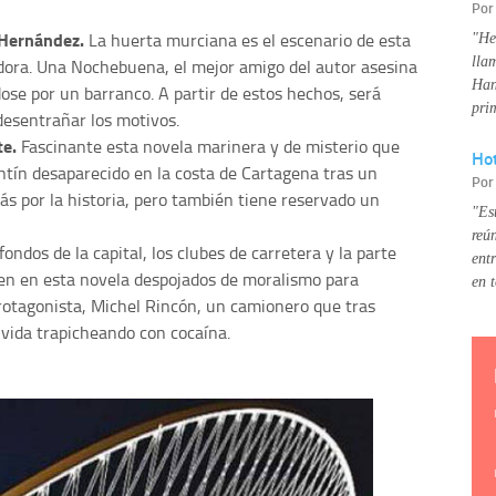
Po
 Hernández.
La huerta murciana es el escenario de esta
"He
lla
ora. Una Nochebuena, el mejor amigo del autor asesina
Han
ose por un barranco. A partir de estos hechos, será
pri
esentrañar los motivos.
te.
Fascinante esta novela marinera y de misterio que
Hot
antín desaparecido en la costa de Cartagena tras un
Po
ás por la historia, pero también tiene reservado un
"Es
reú
fondos de la capital, los clubes de carretera y la parte
ent
en en esta novela despojados de moralismo para
en 
protagonista, Michel Rincón, un camionero que tras
vida trapicheando con cocaína.