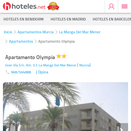
HOTELES EN BENIDORM
HOTELES EN MADRID
HOTELES EN BARCELO
Inicio
Apartamentos Murcia
La Manga Del Mar Menor
Apartamentos
Apartamento Olympia
Apartamento Olympia
(
)
Gran Vía S/n. Km. 3,5
La Manga Del Mar Menor
Murcia
| Opina
968/564888