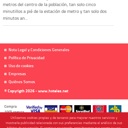
metros del centro de la población, tan solo cinco
minutillos a pié de la estación de metro y tan solo dos
minutos an...
Nota Legal y Condiciones Generales
Política de Privacidad
Uso de cookies
Empresas
Quiénes Somos
© Copyrigth 2026 - www.hoteles.net
Compra
100% segura
Utilizamos cookies propias y de terceros para mejorar nuestros servicios y
mostrarle publicidad relacionada con sus preferencias mediante el análisis de sus
hábitos de navegación. Si continua navegando, consideramos que acepta su uso.