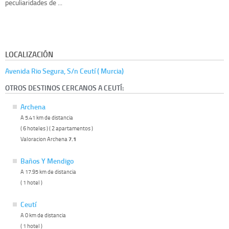
peculiaridades de ...
LOCALIZACIÓN
Avenida Rio Segura, S/n Ceutí ( Murcia)
OTROS DESTINOS CERCANOS A CEUTÍ:
Archena
A 5.41 km de distancia
( 6 hoteles ) ( 2 apartamentos )
Valoracion Archena
7.1
Baños Y Mendigo
A 17.95 km de distancia
( 1 hotel )
Ceutí
A 0 km de distancia
( 1 hotel )