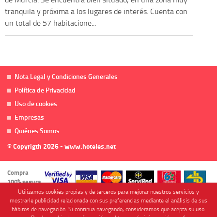
tranquila y próxima a los lugares de interés. Cuenta con
un total de 57 habitacione...
Nota Legal y Condiciones Generales
Política de Privacidad
Uso de cookies
Empresas
Quiénes Somos
© Copyrigth 2026 - www.hoteles.net
Compra
100% segura
Utilizamos cookies propias y de terceros para mejorar nuestros servicios y
mostrarle publicidad relacionada con sus preferencias mediante el análisis de sus
hábitos de navegación. Si continua navegando, consideramos que acepta su uso.