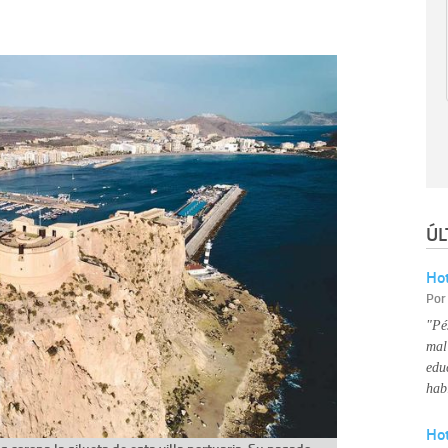
ÚL
Hot
Po
"Pé
mal
edu
hab
Ho