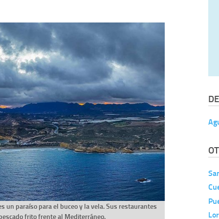
DE
Agu
OT
San
Cu
Pu
s un paraíso para el buceo y la vela. Sus restaurantes
Lo
pescado frito frente al Mediterráneo.