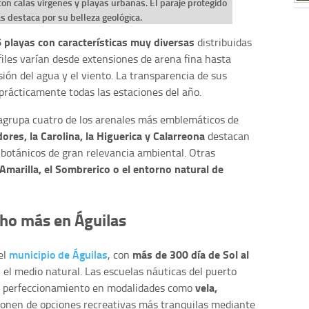
con calas vírgenes y playas urbanas. El paraje protegido
s destaca por su belleza geológica.
36 playas con características muy diversas
distribuidas
files varían desde extensiones de arena fina hasta
sión del agua y el viento. La transparencia de sus
prácticamente todas las estaciones del año.
grupa cuatro de los arenales más emblemáticos de
ores, la Carolina, la Higuerica y Calarreona
destacan
 botánicos de gran relevancia ambiental. Otras
 Amarilla, el Sombrerico o el entorno natural de
cho más en Águilas
municipio de Águilas
más de 300 día de Sol al
el
, con
 el medio natural. Las escuelas náuticas del puerto
vela,
 y perfeccionamiento en modalidades como
ponen de opciones recreativas más tranquilas mediante