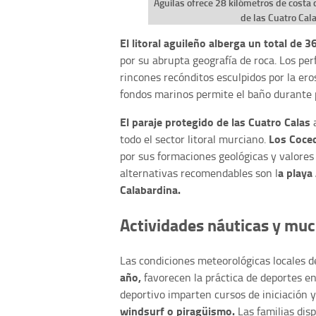
Águilas ofrece 28 kilómetros de costa 
de las Cuatro Cala
El litoral aguileño alberga un total de 
por su abrupta geografía de roca. Los per
rincones recónditos esculpidos por la ero
fondos marinos permite el baño durante 
El paraje protegido de las Cuatro Calas
a
Los Coced
todo el sector litoral murciano.
por sus formaciones geológicas y valores
a playa
alternativas recomendables son l
Calabardina.
Actividades náuticas y mu
Las condiciones meteorológicas locales d
año,
favorecen la práctica de deportes en
deportivo imparten cursos de iniciación
windsurf o piragüismo.
Las familias dis