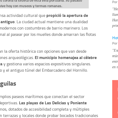
as corona la silueta de esta villa portuaria. Su pasado
Po
vive hoy con museos y termas romanas.
"He
propició la apertura de
nsa actividad cultural que
lla
Han
o antiguo
. La ciudad actual mantiene una dualidad
pri
 modernos con costumbres de barrio marinero. Los
onal al pasear por los muelles donde amarran las flotas
Hot
Po
n la oferta histórica con opciones que van desde
"Es
reú
El municipio homenajea al célebre
ones arqueológicas.
ent
ra
y gestiona varios espacios expositivos singulares.
en 
o y el antiguo túnel del Embarcadero del Hornillo.
guilas
amplios paseos marítimos que conectan el sector
Las playas de Las Delicias y Poniente
deportivas.
nos, dotados de accesibilidad completa y múltiples
n terrazas y locales donde probar bocados tradicionales