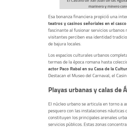
El Castillo de San Juan de las Águil
marinero y minero con
Esa bonanza financiera propició una inte
teatros y casinos señoriales en el casc
fascinante al fusionar servicios urbanos
visitantes perciben esa identidad tradici
de bajura locales.
Los espacios culturales urbanos completa
termas de la época romana hasta colecci
actor Paco Rabal en su Casa de la Cultu
Destacan el Museo del Carnaval, el Casin
Playas urbanas y calas de Á
El núcleo urbano se articula en torno a 
pesquero con las instalaciones náuticas 
constituyen los principales arenales urba
servicios públicos. Estas zonas concentra