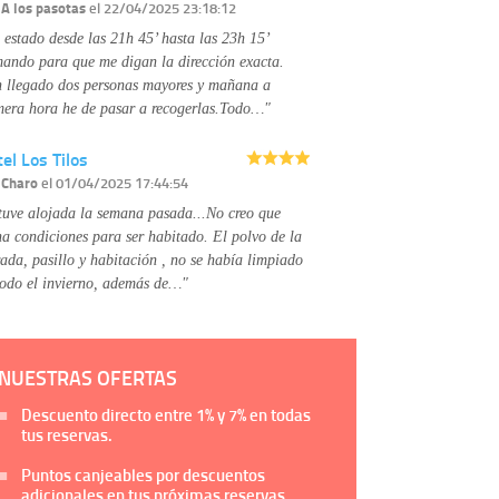
Información complementaria:
Puede consultar
r
A los pasotas
el 22/04/2025 23:18:12
la información adicional y detallada sobre cómo
 estado desde las 21h 45’ hasta las 23h 15’
tratamos sus datos en la
política de privacidad
mando para que me digan la dirección exacta.
 llegado dos personas mayores y mañana a
mera hora he de pasar a recogerlas.Todo…"
el Los Tilos
r
Charo
el 01/04/2025 17:44:54
tuve alojada la semana pasada...No creo que
na condiciones para ser habitado. El polvo de la
rada, pasillo y habitación , no se había limpiado
todo el invierno, además de…"
NUESTRAS OFERTAS
Descuento directo entre
1%
y
7%
en todas
tus reservas.
Puntos canjeables por descuentos
adicionales en tus próximas reservas.