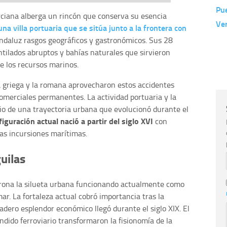
Pu
rciana alberga un rincón que conserva su esencia
Ve
una villa portuaria que se sitúa junto a la frontera con
 andaluz rasgos geográficos y gastronómicos. Sus 28
ntilados abruptos y bahías naturales que sirvieron
e los recursos marinos.
la griega y la romana aprovecharon estos accidentes
omerciales permanentes. La actividad portuaria y la
cio de una trayectoria urbana que evolucionó durante el
iguración actual nació a partir del siglo XVI
con
las incursiones marítimas.
uilas
ona la silueta urbana funcionando actualmente como
ar. La fortaleza actual cobró importancia tras la
dero esplendor económico llegó durante el siglo XIX. El
ndido ferroviario transformaron la fisionomía de la