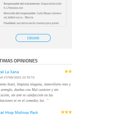
Responsable del tratamiento:
Viajes Anticiclón
S.L/Hoteles.net
Dirección del responsable:
Calle Mayor número
46,30893 Lorca - Murcia
Finalidad:
sus datos serán usados para poder
atender sus solicitudes y prestarle nuestros
servicios.
Publicidad:
solo le enviaremos publicidad con su
ENVIAR
autorización previa, que podrá facilitarnos
mediante la casilla correspondiente
establecida al efecto.
Base Jurídica:
únicamente trataremos sus datos
TIMAS OPINIONES
con su consentimiento previo, que podrá
facilitarnos mediante la casilla correspondiente
establecida al efecto.
el La Xana
Destinatarios:
con carácter general, sólo el
r
el 27/09/2025 23:10:13
personal de nuestra entidad que esté
debidamente autorizado podrá tener
simo hotel, limpieza ninguna, inmovilisrio roto y
conocimiento de la información que le pedimos.
No se comunicarán datos a terceros.
 arrerglo, dueñas con Mal carácter y sin
Derechos:
tiene derecho a saber qué
cación, sin aire ni calefacción en las
información tenemos sobre usted, corregirla y
itaciones ni en el comedor, las…"
eliminarla, tal y como se explica en la
información adicional disponible en nuestra
tel Htop Molinos Park
página web.