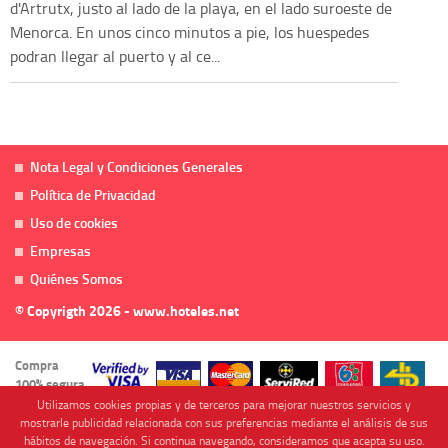
d'Artrutx, justo al lado de la playa, en el lado suroeste de
Menorca. En unos cinco minutos a pie, los huespedes
podran llegar al puerto y al ce...
Nota Legal y Condiciones Generales
Política de Privacidad
Uso de cookies
Empresas
Quiénes Somos
© Copyrigth 2026 - www.hoteles.net
Compra
100% segura
Utilizamos cookies propias y de terceros para mejorar nuestros servicios y
mostrarle publicidad relacionada con sus preferencias mediante el análisis de sus
hábitos de navegación. Si continua navegando, consideramos que acepta su uso.