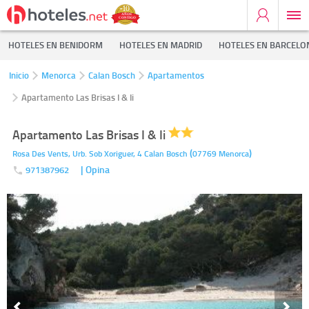
HOTELES EN BENIDORM
HOTELES EN MADRID
HOTELES EN BARCELO
Inicio
Menorca
Calan Bosch
Apartamentos
Apartamento Las Brisas I & Ii
Apartamento Las Brisas I & Ii
(
)
Rosa Des Vents, Urb. Sob Xoriguer, 4
Calan Bosch
07769
Menorca
| Opina
971387962