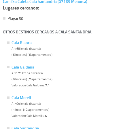
Cami Sa Caleta Cala Santandria (07769 Menorca)
Lugares cercanos:
Playa: 50
OTROS DESTINOS CERCANOS A CALA SANTANDRIA:
Cala Blanca
A 1.68 km de distancia
( 6 hoteles ) ( 6 apartamentos )
Cala Galdana
A 11.71 km de distancia
( 9 hoteles ) ( 7 apartamentos )
Valoracion Cala Galdana
7.1
Cala Morell
A 7.05 km de distancia
( 1 hotel ) ( 2 apartamentos )
Valoracion Cala Morell
6.6
Cala Santandria