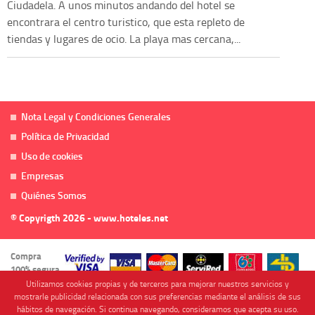
Ciudadela. A unos minutos andando del hotel se
encontrara el centro turistico, que esta repleto de
tiendas y lugares de ocio. La playa mas cercana,...
Nota Legal y Condiciones Generales
Política de Privacidad
Uso de cookies
Empresas
Quiénes Somos
© Copyrigth 2026 - www.hoteles.net
Compra
100% segura
Utilizamos cookies propias y de terceros para mejorar nuestros servicios y
mostrarle publicidad relacionada con sus preferencias mediante el análisis de sus
hábitos de navegación. Si continua navegando, consideramos que acepta su uso.