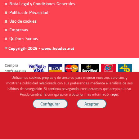
Nota Legal y Condiciones Generales
Política de Privacidad
Uso de cookies
Empresas
Quiénes Somos
© Copyrigth 2026 - www.hoteles.net
Compra
100% segura
Utilizamos cookies propias y de terceros para mejorar nuestros servicios y
mostrarle publicidad relacionada con sus preferencias mediante el análisis de sus
hábitos de navegación. Si continua navegando, consideramos que acepta su uso.
Puede cambiar la configuración u obtener más información
aquí
.
Cofinanciado por
Viajes Anticiclón, S.L. Agencia de Viajes Online - C.I. MU-107-2-25. C/ Mayor nº46 Bajo,
CP: 30893, Almendricos (Murcia, Spain).
RESERVAR HABITACIÓN