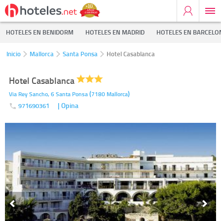
HOTELES EN BENIDORM
HOTELES EN MADRID
HOTELES EN BARCELO
Inicio
Mallorca
Santa Ponsa
Hotel Casablanca
Hotel Casablanca
(
)
Via Rey Sancho, 6
Santa Ponsa
7180
Mallorca
| Opina
971690361