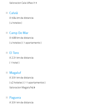
Valoracion Cala Viñas
7.1
Calvià
A 5.84 km de distancia
( 4 hoteles )
Camp De Mar
A 5.89 km de distancia
( 4 hoteles ) ( 1 apartamento )
El Toro
A 2.31 km de distancia
( 1 hotel )
Magaluf
A 3.91 km de distancia
( 42 hoteles ) ( 11 apartamentos )
Valoracion Magaluf
6.9
Paguera
A 3.91 km de distancia